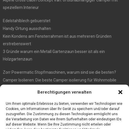
Alpine Cross Cabin Concept Van: ortsunabhängiger Camper mit
speziellem Interieur
Edelstahlblech gebuerstet
Handy Ortung ausschalten
Kein Kondens am Fensterrahmen ist aus mehreren Gründen
erstrebenswert
3 Gründe warum ein Metall Gartenzaun besser ist als ein
Holzgartenzaun
Zorr Powermatic Stopfmaschinen, warum sind sie die besten?
Camper Isolieren: Die beste Camper isolierung für Wohnmobile
E1 Vermittlung von Off Market Immobilien – in Dortmund mit
Berechtigungen verwalten
Immobilienmakler Gökay Gündüz
Masterarbeit auf Englisch: Anleitung zum Verfassen
Um Ihnen optimale Erlebnisse zu bieten, verwenden wir Technologien wie
Cookies, um Informationen über Ihr Gerät zu speichern und/oder darauf
zuzugreifen. Die Zustimmung zu diesen Technologien ermöglicht uns
die Verarbeitung von Daten wie Ihrem Surfverhalten oder eindeutigen IDs
auf dieser Website. Wenn Sie Ihre Zustimmung nicht erteilen oder