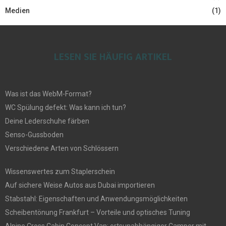
Medien
(1)
LESEN SIE HÄUFIG ARTIKEL
Was ist das WebM-Format?
WC Spülung defekt: Was kann ich tun?
Deine Lederschuhe färben
Senso-Gussboden
Verschiedene Arten von Schlössern
Wissenswertes zum Staplerschein
Auf sichere Weise Autos aus Dubai importieren
Stabstahl: Eigenschaften und Anwendungsmöglichkeiten
Scheibentönung Frankfurt – Vorteile und optisches Tuning