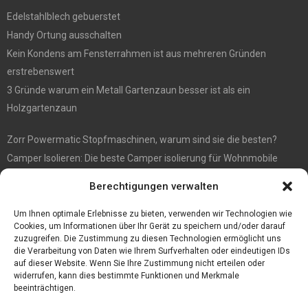
Edelstahlblech gebuerstet
Handy Ortung ausschalten
Kein Kondens am Fensterrahmen ist aus mehreren Gründen
erstrebenswert
3 Gründe warum ein Metall Gartenzaun besser ist als ein
Holzgartenzaun
Zorr Powermatic Stopfmaschinen, warum sind sie die besten?
Camper Isolieren: Die beste Camper isolierung für Wohnmobile
E1 Vermittlung von Off Market Immobilien – in Dortmund mit
Berechtigungen verwalten
Immobilienmakler Gökay Gündüz
Masterarbeit auf Englisch: Anleitung zum Verfassen
Um Ihnen optimale Erlebnisse zu bieten, verwenden wir Technologien wie
Cookies, um Informationen über Ihr Gerät zu speichern und/oder darauf
zuzugreifen. Die Zustimmung zu diesen Technologien ermöglicht uns
die Verarbeitung von Daten wie Ihrem Surfverhalten oder eindeutigen IDs
auf dieser Website. Wenn Sie Ihre Zustimmung nicht erteilen oder
widerrufen, kann dies bestimmte Funktionen und Merkmale
beeinträchtigen.