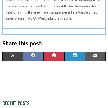
Telefons zu ermitteln. Es gibt viele kostenlose Methoden. Die
meisten von ihnen sind jedoch bezahlt. Das Auffinden des
Telefons mithilfe einer Telefonnummer ist im Vergleich zu
einer stabilen WLAN-Verbindung einfacher.
Share this post:
X
F
P
L
E
(
A
I
I
M
T
C
N
N
A
W
E
T
K
I
I
B
E
E
L
T
O
R
D
RECENT POSTS