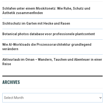
T
O
E
I
Schlafen unter einem Moskitonetz: Wie Ruhe, Schutz und
E
K
S
N
Ästhetik zusammenfinden
R
T
Sichtschutz im Garten mit Hecke und Rasen
)
Botanical photos database voor professionele plantcontent
Wie AI-Workloads die Prozessorarchitektur grundlegend
verändern
Aktivurlaub im Oman – Wandern, Tauchen und Abenteuer in einer
Reise
ARCHIVES