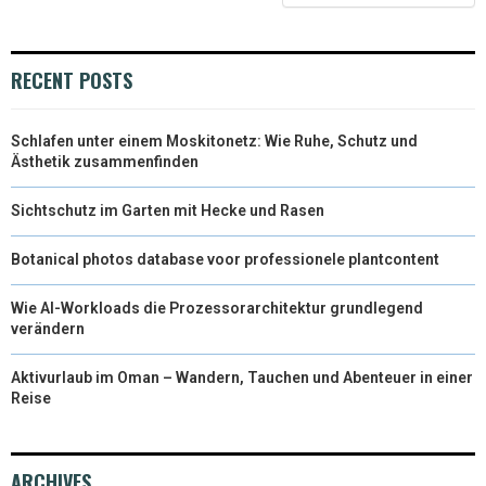
T
O
E
I
E
K
S
N
RECENT POSTS
R
T
)
Schlafen unter einem Moskitonetz: Wie Ruhe, Schutz und
Ästhetik zusammenfinden
Sichtschutz im Garten mit Hecke und Rasen
Botanical photos database voor professionele plantcontent
Wie AI-Workloads die Prozessorarchitektur grundlegend
verändern
Aktivurlaub im Oman – Wandern, Tauchen und Abenteuer in einer
Reise
ARCHIVES