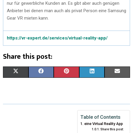
nur für gewerbliche Kunden an. Es gibt aber auch genügen
Anbieter bei denen man auch als privat Person eine Samsung
Gear VR mieten kann.
https://vr-expert.de/services/virtual-reality-app/
Share this post:
X
F
P
L
E
(
A
I
I
M
T
C
N
N
A
W
E
T
K
I
I
B
E
E
L
Table of Contents
eine Virtual Reality App
T
O
R
D
Share this post: