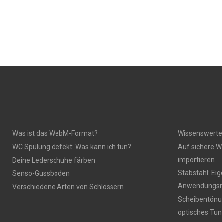
Was ist das WebM-Format?
Wissenswerte
WC Spülung defekt: Was kann ich tun?
Auf sichere W
importieren
Deine Lederschuhe färben
Stabstahl: Ei
Senso-Gussboden
Anwendungsm
Verschiedene Arten von Schlössern
Scheibentönun
optisches Tun