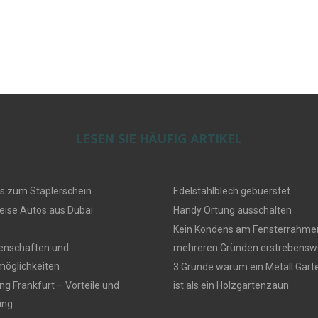
LESEN SIE HÄUFIG ARTIKEL
s zum Staplerschein
Edelstahlblech gebuerstet
eise Autos aus Dubai
Handy Ortung ausschalten
Kein Kondens am Fensterrahmen
genschaften und
mehreren Gründen erstrebensw
öglichkeiten
3 Gründe warum ein Metall Gar
g Frankfurt – Vorteile und
ist als ein Holzgartenzaun
ing