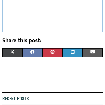
Share this post:
X
F
P
L
E
(
A
I
I
M
T
C
N
N
A
W
E
T
K
I
I
B
E
E
L
T
O
R
D
RECENT POSTS
T
O
E
I