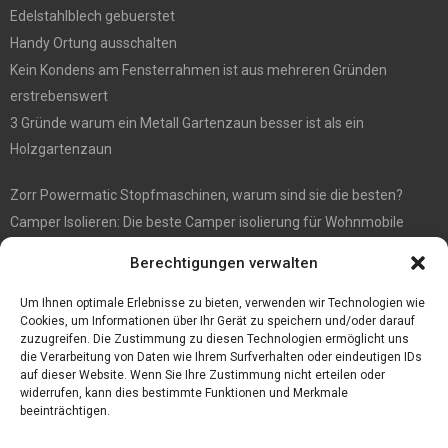
Edelstahlblech gebuerstet
Handy Ortung ausschalten
Kein Kondens am Fensterrahmen ist aus mehreren Gründen
erstrebenswert
3 Gründe warum ein Metall Gartenzaun besser ist als ein
Holzgartenzaun
Zorr Powermatic Stopfmaschinen, warum sind sie die besten?
Camper Isolieren: Die beste Camper isolierung für Wohnmobile
E1 Vermittlung von Off Market Immobilien – in Dortmund mit
Berechtigungen verwalten
Immobilienmakler Gökay Gündüz
Masterarbeit auf Englisch: Anleitung zum Verfassen
Um Ihnen optimale Erlebnisse zu bieten, verwenden wir Technologien wie
Cookies, um Informationen über Ihr Gerät zu speichern und/oder darauf
zuzugreifen. Die Zustimmung zu diesen Technologien ermöglicht uns
die Verarbeitung von Daten wie Ihrem Surfverhalten oder eindeutigen IDs
auf dieser Website. Wenn Sie Ihre Zustimmung nicht erteilen oder
widerrufen, kann dies bestimmte Funktionen und Merkmale
beeinträchtigen.