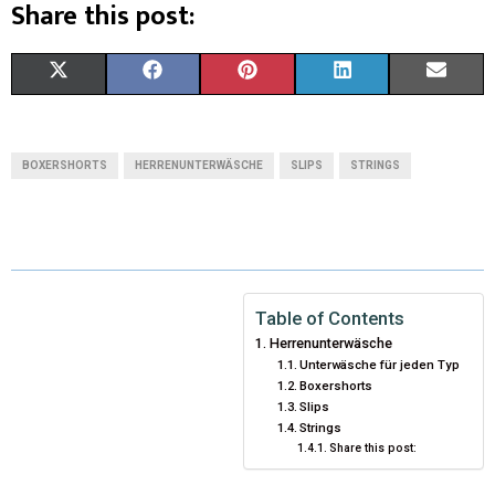
Share this post:
X
F
P
L
E
(
A
I
I
M
T
C
N
N
A
BOXERSHORTS
HERRENUNTERWÄSCHE
SLIPS
STRINGS
W
E
T
K
I
I
B
E
E
L
T
O
R
D
T
O
E
I
Table of Contents
Herrenunterwäsche
E
K
S
N
Unterwäsche für jeden Typ
Boxershorts
R
T
Slips
Strings
)
Share this post: