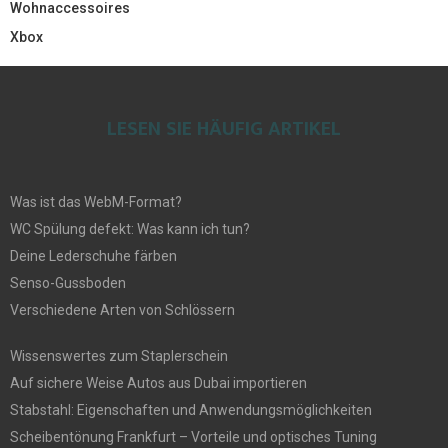
Wohnaccessoires
Xbox
LESEN SIE HÄUFIG ARTIKEL
Was ist das WebM-Format?
WC Spülung defekt: Was kann ich tun?
Deine Lederschuhe färben
Senso-Gussboden
Verschiedene Arten von Schlössern
Wissenswertes zum Staplerschein
Auf sichere Weise Autos aus Dubai importieren
Stabstahl: Eigenschaften und Anwendungsmöglichkeiten
Scheibentönung Frankfurt – Vorteile und optisches Tuning