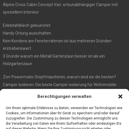
Alpine Cross Cabin Concept Van: ortsunabhängiger Camper mit
speziellem Interieur
Edelstahlblech gebuerstet
Handy Ortung ausschalten
Kein Kondens am Fensterrahmen ist aus mehreren Gründen
erstrebenswert
3 Gründe warum ein Metall Gartenzaun besser ist als ein
Holzgartenzaun
Zorr Powermatic Stopfmaschinen, warum sind sie die besten?
Camper Isolieren: Die beste Camper isolierung für Wohnmobile
E1 Vermittlung von Off Market Immobilien – in Dortmund mit
Berechtigungen verwalten
Immobilienmakler Gökay Gündüz
Masterarbeit auf Englisch: Anleitung zum Verfassen
Um Ihnen optimale Erlebnisse zu bieten, verwenden wir Technologien wie
Cookies, um Informationen über Ihr Gerät zu speichern und/oder darauf
zuzugreifen. Die Zustimmung zu diesen Technologien ermöglicht uns
die Verarbeitung von Daten wie Ihrem Surfverhalten oder eindeutigen IDs
auf dieser Website. Wenn Sie Ihre Zustimmung nicht erteilen oder