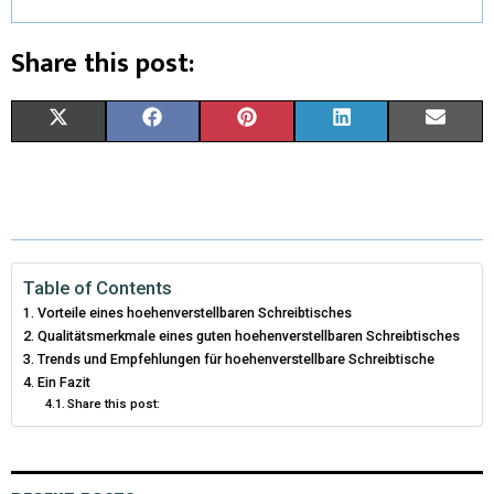
Share this post:
X
F
P
L
E
(
A
I
I
M
T
C
N
N
A
W
E
T
K
I
I
B
E
E
L
Table of Contents
Vorteile eines hoehenverstellbaren Schreibtisches
T
O
R
D
Qualitätsmerkmale eines guten hoehenverstellbaren Schreibtisches
Trends und Empfehlungen für hoehenverstellbare Schreibtische
T
O
E
I
Ein Fazit
E
K
S
N
Share this post:
R
T
)