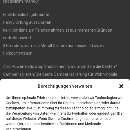
speziellem Interieur
Edelstahlblech gebuerstet
Handy Ortung ausschalten
Kein Kondens am Fensterrahmen ist aus mehreren Gründen
erstrebenswert
3 Gründe warum ein Metall Gartenzaun besser ist als ein
Holzgartenzaun
Zorr Powermatic Stopfmaschinen, warum sind sie die besten?
Camper Isolieren: Die beste Camper isolierung für Wohnmobile
E1 Vermittlung von Off Market Immobilien – in Dortmund mit
Berechtigungen verwalten
Immobilienmakler Gökay Gündüz
Masterarbeit auf Englisch: Anleitung zum Verfassen
Um Ihnen optimale Erlebnisse zu bieten, verwenden wir Technologien wie
Cookies, um Informationen über Ihr Gerät zu speichern und/oder darauf
zuzugreifen. Die Zustimmung zu diesen Technologien ermöglicht uns
die Verarbeitung von Daten wie Ihrem Surfverhalten oder eindeutigen IDs
auf dieser Website. Wenn Sie Ihre Zustimmung nicht erteilen oder
widerrufen, kann dies bestimmte Funktionen und Merkmale
beeinträchtigen.