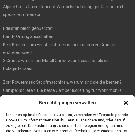
Alpine Cross Cabin Concept Van: ortsunabhängiger Camper mit
speziellem Interieur
Edelstahlblech gebuerstet
Handy Ortung ausschalten
Kein Kondens am Fensterrahmen ist aus mehreren Gründen
erstrebenswert
3 Gründe warum ein Metall Gartenzaun besser ist als ein
Holzgartenzaun
Zorr Powermatic Stopfmaschinen, warum sind sie die besten?
Camper Isolieren: Die beste Camper isolierung für Wohnmobile
E1 Vermittlung von Off Market Immobilien – in Dortmund mit
Berechtigungen verwalten
Immobilienmakler Gökay Gündüz
Masterarbeit auf Englisch: Anleitung zum Verfassen
Um Ihnen optimale Erlebnisse zu bieten, verwenden wir Technologien wie
Cookies, um Informationen über Ihr Gerät zu speichern und/oder darauf
zuzugreifen. Die Zustimmung zu diesen Technologien ermöglicht uns
die Verarbeitung von Daten wie Ihrem Surfverhalten oder eindeutigen IDs