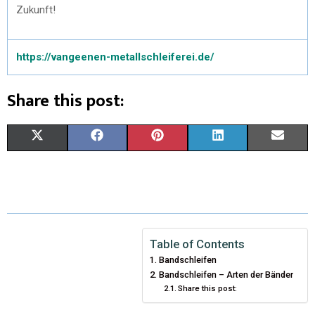
Zukunft!
https://vangeenen-metallschleiferei.de/
Share this post:
X
F
P
L
E
(
A
I
I
M
T
C
N
N
A
W
E
T
K
I
I
B
E
E
L
Table of Contents
Bandschleifen
T
O
R
D
Bandschleifen – Arten der Bänder
Share this post:
T
O
E
I
E
K
S
N