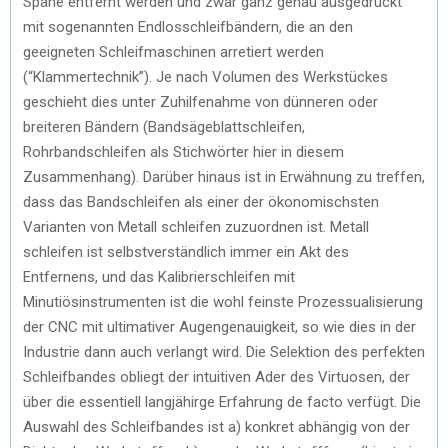
Späne entfernt werden und zwar ganz genau ausgedrückt
mit sogenannten Endlosschleifbändern, die an den
geeigneten Schleifmaschinen arretiert werden
(“Klammertechnik”). Je nach Volumen des Werkstückes
geschieht dies unter Zuhilfenahme von dünneren oder
breiteren Bändern (Bandsägeblattschleifen,
Rohrbandschleifen als Stichwörter hier in diesem
Zusammenhang). Darüber hinaus ist in Erwähnung zu treffen,
dass das Bandschleifen als einer der ökonomischsten
Varianten von Metall schleifen zuzuordnen ist. Metall
schleifen ist selbstverständlich immer ein Akt des
Entfernens, und das Kalibrierschleifen mit
Minutiösinstrumenten ist die wohl feinste Prozessualisierung
der CNC mit ultimativer Augengenauigkeit, so wie dies in der
Industrie dann auch verlangt wird. Die Selektion des perfekten
Schleifbandes obliegt der intuitiven Ader des Virtuosen, der
über die essentiell langjähirge Erfahrung de facto verfügt. Die
Auswahl des Schleifbandes ist a) konkret abhängig von der