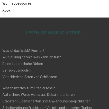
Wohnaccessoires
Xbox
LESEN SIE HÄUFIG ARTIKEL
Was ist das WebM-Format?
WC Spülung defekt: Was kann ich tun?
Deine Lederschuhe färben
Senso-Gussboden
Verschiedene Arten von Schlössern
Wissenswertes zum Staplerschein
Auf sichere Weise Autos aus Dubai importieren
Stabstahl: Eigenschaften und Anwendungsmöglichkeiten
Scheibentönung Frankfurt – Vorteile und optisches Tuning