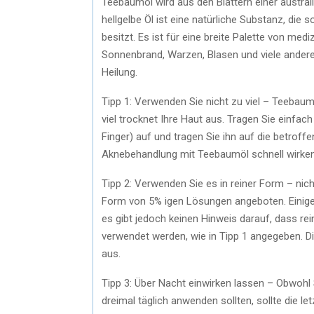
Teebaumöl wird aus den Blättern einer australi
hellgelbe Öl ist eine natürliche Substanz, die
besitzt. Es ist für eine breite Palette von medi
Sonnenbrand, Warzen, Blasen und viele ander
Heilung.
Tipp 1: Verwenden Sie nicht zu viel – Teebaum
viel trocknet Ihre Haut aus. Tragen Sie einfac
Finger) auf und tragen Sie ihn auf die betroffe
Aknebehandlung mit Teebaumöl schnell wirken 
Tipp 2: Verwenden Sie es in reiner Form – ni
Form von 5% igen Lösungen angeboten. Einige
es gibt jedoch keinen Hinweis darauf, dass r
verwendet werden, wie in Tipp 1 angegeben. Di
aus.
Tipp 3: Über Nacht einwirken lassen – Obwohl
dreimal täglich anwenden sollten, sollte die 