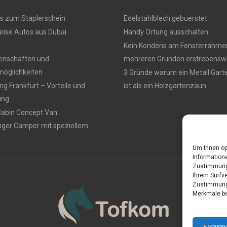
s zum Staplerschein
Edelstahlblech gebuerstet
eise Autos aus Dubai
Handy Ortung ausschalten
Kein Kondens am Fensterrahmen
genschaften und
mehreren Gründen erstrebensw
öglichkeiten
3 Gründe warum ein Metall Gar
g Frankfurt – Vorteile und
ist als ein Holzgartenzaun
ing
Cabin Concept Van:
iger Camper mit speziellem
Um Ihnen op
Informatione
Zustimmung 
Ihrem Surfve
Zustimmung 
Merkmale be