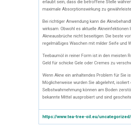
erlaubt sein, dass die betroffene Stelle wäh
maximale Absorptionswirkung zu gewährleiste
Bei richtiger Anwendung kann die Aknebehandl
wirksam. Obwohl es aktuelle Akneinfektionen l
Akneausbrüche nicht beseitigen. Die beste vo
regelmäßiges Waschen mit milder Seife und W
Teebaumöl in reiner Form ist in den meisten R
Geld für schicke Gele oder Cremes zu verschw
Wenn Akne ein anhaltendes Problem für Sie ist
Möglicherweise wurden Sie abgelehnt, isoliert
Selbstwahrnehmung können am Boden zerstört s
bekannte Mittel ausprobiert und sind gescheite
https://www.tea-tree-oil.eu/uncategorized