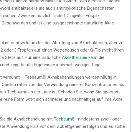
schen Pflanze namens Melaleuca Alternifolia destilliert. Dieses
 sowohl antibakterielle als auch antimykotische Eigenschaften
zinischen Zwecken nützlich, lindert Gingivitis, Fußpilz,
e Beschwerden und ist eine ausgezeichnete natürliche Akne-
öl ist sehr wirksam bei der Abtötung von Aknebakterien, aber zu
h 2 oder 3 Tropfen auf einen Wattebausch oder Q-Tip (nicht Ihren
ne Stelle auf. Für eine natürliche
Aknetherapie
kann die
und zeigt häufig Ergebnisse innerhalb weniger Tage.
cht verdünnt – Teebaumöl Aknebehandlungen werden häufig in
 Quellen raten von der Verwendung reinerer Konzentrationen ab,
eines Teebaumöl in der Lage ist Schaden Sie, wenn Sie sparsam
e reine Form wirkt sich schneller und nachhaltiger auf Ihre Akne
 Sie die Aknebehandlung mit
Teebaumöl
mindestens zwei- oder
letzte Anwendung kurz vor dem Zubettgehen erfolgen und es sollte