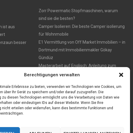
Zorr Powermatic Stopfmaschinen, warum
sind sie die besten?
Camper Isolieren: Die beste Camper isolierung
 ist aus
für Wohnmobile
ert
E1 Vermittlung von Off Market Immobilien – in
tenzaun besser
Dortmund mit Immobilienmakler Gökay
Gündüz
Masterarbeit auf Englisch: Anleitung zum
Verfassen
Berechtigungen verwalten
timale Erlebnisse zu bieten, verwenden wir Technologien wie Cookies, um
n über Ihr Gerät zu speichern und/oder darauf zuzugreifen. Die
zu diesen Technologien ermöglicht uns die Verarbeitung von Daten wie
rhalten oder eindeutigen IDs auf dieser Website. Wenn Sie Ihre
nicht erteilen oder widerrufen, kann dies bestimmte Funktionen und
einträchtigen.