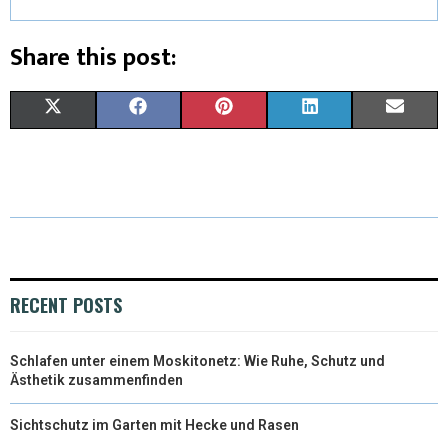
Share this post:
X
F
P
L
E
(
A
I
I
M
T
C
N
N
A
W
E
T
K
I
I
B
E
E
L
T
O
R
D
RECENT POSTS
T
O
E
I
Schlafen unter einem Moskitonetz: Wie Ruhe, Schutz und
E
K
S
N
Ästhetik zusammenfinden
R
T
Sichtschutz im Garten mit Hecke und Rasen
)