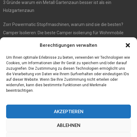
3 Gründe warum ein Metall Gartenzaun besser ist als ein
Holzgartenzaun
Zorr Powermatic Stopfmaschinen, warum sind sie die besten?
Camper Isolieren: Die beste Camper isolierung für Wohnmobile
E1 Vermittlung von Off Market Immobilien – in Dortmund mit
Berechtigungen verwalten
Immobilienmakler Gökay Gündüz
Masterarbeit auf Englisch: Anleitung zum Verfassen
Um Ihnen optimale Erlebnisse zu bieten, verwenden wir Technologien wie
Cookies, um Informationen über Ihr Gerät zu speichern und/oder darauf
zuzugreifen. Die Zustimmung zu diesen Technologien ermöglicht uns
die Verarbeitung von Daten wie Ihrem Surfverhalten oder eindeutigen IDs
auf dieser Website. Wenn Sie Ihre Zustimmung nicht erteilen oder
widerrufen, kann dies bestimmte Funktionen und Merkmale
beeinträchtigen.
AKZEPTIEREN
ABLEHNEN
@2023 - www.Tofkom.de. All Right Reserved.