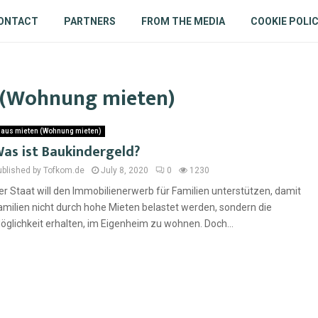
ONTACT
PARTNERS
FROM THE MEDIA
COOKIE POLI
n (Wohnung mieten)
aus mieten (Wohnung mieten)
as ist Baukindergeld?
ublished by Tofkom.de
July 8, 2020
0
1230
er Staat will den Immobilienerwerb für Familien unterstützen, damit
amilien nicht durch hohe Mieten belastet werden, sondern die
öglichkeit erhalten, im Eigenheim zu wohnen. Doch...