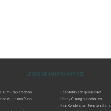
LESEN SIE HÄUFIG ARTIKEL
s zum Staplerschein
Edelstahlblech gebuerstet
eise Autos aus Dubai
Handy Ortung ausschalten
Kein Kondens am Fensterrahmen