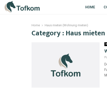
HOME
C
Home
Haus mieten (Wohnung mieten)
Category : Haus miete
H
W
P
D
F
M