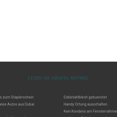
LESEN SIE HÄUFIG ARTIKEL
s zum Staplerschein
Edelstahlblech gebuerstet
eise Autos aus Dubai
Handy Ortung ausschalten
Kein Kondens am Fensterrahmen