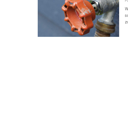
P
W
s
z