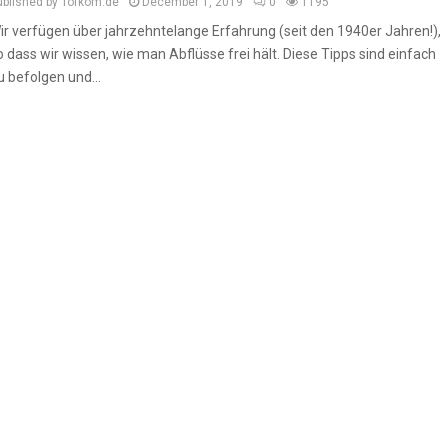
ublished by Tofkom.de
December 1, 2019
0
1195
ir verfügen über jahrzehntelange Erfahrung (seit den 1940er Jahren!),
o dass wir wissen, wie man Abflüsse frei hält. Diese Tipps sind einfach
u befolgen und...