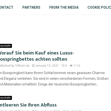
ONTACT
PARTNERS
FROM THE MEDIA
COOKIE POLI
aushalte
orauf Sie beim Kauf eines Luxus-
oxspringbettes achten sollten
ublished by Tofkom.de
January 13, 2021
0
1116
in Boxspringbett kann Ihrem Schlafzimmer einen gewissen Charme
nd Eleganz verleihen. Sie sind in vielen verschiedenen Formen, Größen
nd Materialien erhältlich. Einige der teuersten Boxspringbetten...
aushalte
ntleeren Sie Ihren Abfluss