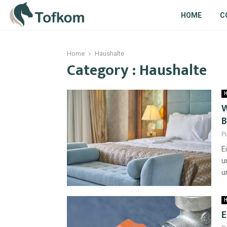
HOME
C
Home
Haushalte
Category : Haushalte
H
W
B
P
E
u
u
H
E