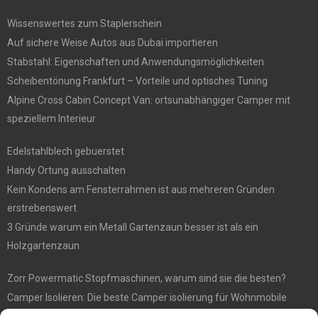
Wissenswertes zum Staplerschein
Auf sichere Weise Autos aus Dubai importieren
Stabstahl: Eigenschaften und Anwendungsmöglichkeiten
Scheibentönung Frankfurt – Vorteile und optisches Tuning
Alpine Cross Cabin Concept Van: ortsunabhängiger Camper mit
speziellem Interieur
Edelstahlblech gebuerstet
Handy Ortung ausschalten
Kein Kondens am Fensterrahmen ist aus mehreren Gründen
erstrebenswert
3 Gründe warum ein Metall Gartenzaun besser ist als ein
Holzgartenzaun
Zorr Powermatic Stopfmaschinen, warum sind sie die besten?
Camper Isolieren: Die beste Camper isolierung für Wohnmobile
E1 Vermittlung von Off Market Immobilien – in Dortmund mit