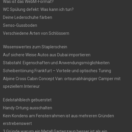
Was ist das WebM-Format?
WC Spülung defekt: Was kann ich tun?
Deine Lederschuhe färben
Senso-Gussboden
Verschiedene Arten von Schlössern
Wissenswertes zum Staplerschein
Auf sichere Weise Autos aus Dubai importieren
Stabstahl: Eigenschaften und Anwendungsmöglichkeiten
Scheibentönung Frankfurt – Vorteile und optisches Tuning
Alpine Cross Cabin Concept Van: ortsunabhängiger Camper mit
speziellem Interieur
Edelstahlblech gebuerstet
Handy Ortung ausschalten
Kein Kondens am Fensterrahmen ist aus mehreren Gründen
erstrebenswert
3 Gründe warum ein Metall Gartenzaun besser ist als ein