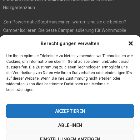
Holzgartenzaun
Zorr Powermatic Stopfmaschinen, warum sind sie die besten?
Camper Isolieren: Die beste Camper isolierung für Wohnmobile
E1 Vermittlung von Off Market Immobilien – in Dortmund mit
Berechtigungen verwalten
Immobilienmakler Gökay Gündüz
Masterarbeit auf Englisch: Anleitung zum Verfassen
Um Ihnen optimale Erlebnisse zu bieten, verwenden wir Technologien wie
Cookies, um Informationen über Ihr Gerät zu speichern und/oder darauf
zuzugreifen. Die Zustimmung zu diesen Technologien ermöglicht uns
die Verarbeitung von Daten wie Ihrem Surfverhalten oder eindeutigen IDs
auf dieser Website. Wenn Sie Ihre Zustimmung nicht erteilen oder
widerrufen, kann dies bestimmte Funktionen und Merkmale
beeinträchtigen.
AKZEPTIEREN
ABLEHNEN
@2023 - www.Tofkom.de. All Right Reserved.
EINSTELLUNGEN ANZEIGEN