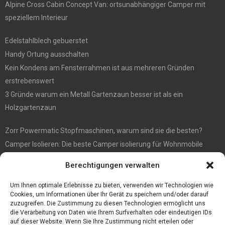
Alpine Cross Cabin Concept Van: ortsunabhängiger Camper mit
speziellem Interieur
Edelstahlblech gebuerstet
Handy Ortung ausschalten
Kein Kondens am Fensterrahmen ist aus mehreren Gründen
erstrebenswert
3 Gründe warum ein Metall Gartenzaun besser ist als ein
Holzgartenzaun
Zorr Powermatic Stopfmaschinen, warum sind sie die besten?
Camper Isolieren: Die beste Camper isolierung für Wohnmobile
E1 Vermittlung von Off Market Immobilien – in Dortmund mit
Berechtigungen verwalten
Immobilienmakler Gökay Gündüz
Masterarbeit auf Englisch: Anleitung zum Verfassen
Um Ihnen optimale Erlebnisse zu bieten, verwenden wir Technologien wie
Cookies, um Informationen über Ihr Gerät zu speichern und/oder darauf
zuzugreifen. Die Zustimmung zu diesen Technologien ermöglicht uns
die Verarbeitung von Daten wie Ihrem Surfverhalten oder eindeutigen IDs
auf dieser Website. Wenn Sie Ihre Zustimmung nicht erteilen oder