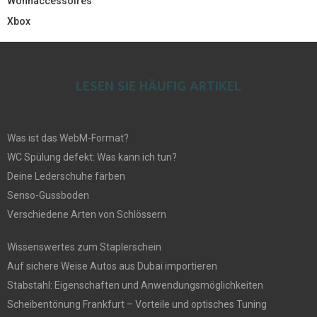
Wohnaccessoires
Xbox
LESEN SIE HÄUFIG ARTIKEL
Was ist das WebM-Format?
WC Spülung defekt: Was kann ich tun?
Deine Lederschuhe färben
Senso-Gussboden
Verschiedene Arten von Schlössern
Wissenswertes zum Staplerschein
Auf sichere Weise Autos aus Dubai importieren
Stabstahl: Eigenschaften und Anwendungsmöglichkeiten
Scheibentönung Frankfurt – Vorteile und optisches Tuning