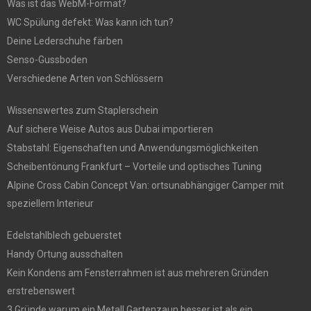
Was ist das WebM-Format?
WC Spülung defekt: Was kann ich tun?
Deine Lederschuhe färben
Senso-Gussboden
Verschiedene Arten von Schlössern
Wissenswertes zum Staplerschein
Auf sichere Weise Autos aus Dubai importieren
Stabstahl: Eigenschaften und Anwendungsmöglichkeiten
Scheibentönung Frankfurt – Vorteile und optisches Tuning
Alpine Cross Cabin Concept Van: ortsunabhängiger Camper mit
speziellem Interieur
Edelstahlblech gebuerstet
Handy Ortung ausschalten
Kein Kondens am Fensterrahmen ist aus mehreren Gründen
erstrebenswert
3 Gründe warum ein Metall Gartenzaun besser ist als ein