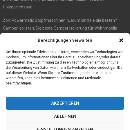
Holzgartenzaun
Zorr Powermatic Stopfmaschinen, warum sind sie die besten?
Camper Isolieren: Die beste Camper isolierung für Wohnmobile
E1 Vermittlung von Off Market Immobilien – in Dortmund mit
Berechtigungen verwalten
Immobilienmakler Gökay Gündüz
Masterarbeit auf Englisch: Anleitung zum Verfassen
Um Ihnen optimale Erlebnisse zu bieten, verwenden wir Technologien wie
Cookies, um Informationen über Ihr Gerät zu speichern und/oder darauf
zuzugreifen. Die Zustimmung zu diesen Technologien ermöglicht uns
die Verarbeitung von Daten wie Ihrem Surfverhalten oder eindeutigen IDs
auf dieser Website. Wenn Sie Ihre Zustimmung nicht erteilen oder
widerrufen, kann dies bestimmte Funktionen und Merkmale
beeinträchtigen.
AKZEPTIEREN
ABLEHNEN
@2023 - www.Tofkom.de. All Right Reserved.
EINSTELLUNGEN ANZEIGEN