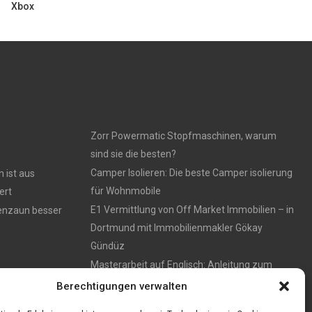
Xbox
Zorr Powermatic Stopfmaschinen, warum
sind sie die besten?
Camper Isolieren: Die beste Camper isolierung
 ist aus
für Wohnmobile
ert
E1 Vermittlung von Off Market Immobilien – in
tenzaun besser
Dortmund mit Immobilienmakler Gökay
Gündüz
Masterarbeit auf Englisch: Anleitung zum
Verfassen
Berechtigungen verwalten