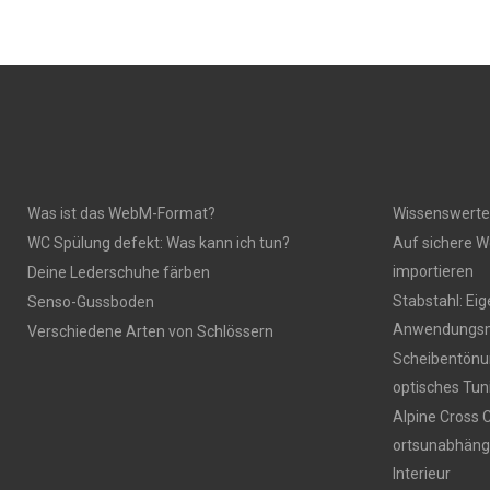
Was ist das WebM-Format?
Wissenswerte
WC Spülung defekt: Was kann ich tun?
Auf sichere W
importieren
Deine Lederschuhe färben
Stabstahl: Ei
Senso-Gussboden
Anwendungsm
Verschiedene Arten von Schlössern
Scheibentönun
optisches Tun
Alpine Cross 
ortsunabhäng
Interieur