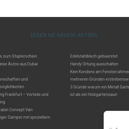
LESEN SIE HÄUFIG ARTIKEL
s zum Staplerschein
Edelstahlblech gebuerstet
eise Autos aus Dubai
Handy Ortung ausschalten
Kein Kondens am Fensterrahmen
genschaften und
mehreren Gründen erstrebensw
öglichkeiten
3 Gründe warum ein Metall Gar
g Frankfurt – Vorteile und
ist als ein Holzgartenzaun
ing
Cabin Concept Van:
iger Camper mit speziellem