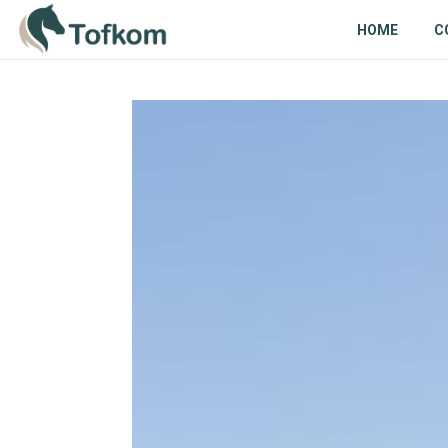
HOME
C