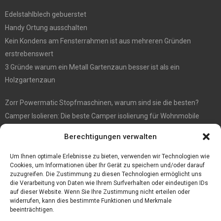
Edelstahlblech gebuerstet
Handy Ortung ausschalten
Kein Kondens am Fensterrahmen ist aus mehreren Gründen
erstrebenswert
3 Gründe warum ein Metall Gartenzaun besser ist als ein
Holzgartenzaun
Zorr Powermatic Stopfmaschinen, warum sind sie die besten?
Camper Isolieren: Die beste Camper isolierung für Wohnmobile
E1 Vermittlung von Off Market Immobilien – in Dortmund mit
Berechtigungen verwalten
Immobilienmakler Gökay Gündüz
Masterarbeit auf Englisch: Anleitung zum Verfassen
Um Ihnen optimale Erlebnisse zu bieten, verwenden wir Technologien wie
Cookies, um Informationen über Ihr Gerät zu speichern und/oder darauf
zuzugreifen. Die Zustimmung zu diesen Technologien ermöglicht uns
die Verarbeitung von Daten wie Ihrem Surfverhalten oder eindeutigen IDs
auf dieser Website. Wenn Sie Ihre Zustimmung nicht erteilen oder
widerrufen, kann dies bestimmte Funktionen und Merkmale
beeinträchtigen.