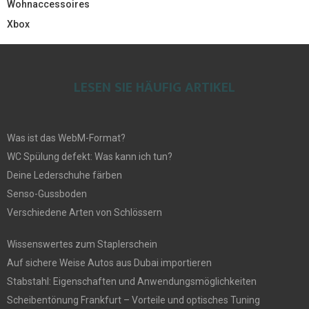
Wohnaccessoires
Xbox
LESEN SIE HÄUFIG ARTIKEL
Was ist das WebM-Format?
WC Spülung defekt: Was kann ich tun?
Deine Lederschuhe färben
Senso-Gussboden
Verschiedene Arten von Schlössern
Wissenswertes zum Staplerschein
Auf sichere Weise Autos aus Dubai importieren
Stabstahl: Eigenschaften und Anwendungsmöglichkeiten
Scheibentönung Frankfurt – Vorteile und optisches Tuning