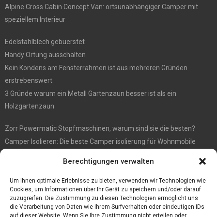
Alpine Cross Cabin Concept Van: ortsunabhängiger Camper mit
speziellem Interieur
Edelstahlblech gebuerstet
Handy Ortung ausschalten
Kein Kondens am Fensterrahmen ist aus mehreren Gründen
erstrebenswert
3 Gründe warum ein Metall Gartenzaun besser ist als ein
Holzgartenzaun
Zorr Powermatic Stopfmaschinen, warum sind sie die besten?
Camper Isolieren: Die beste Camper isolierung für Wohnmobile
E1 Vermittlung von Off Market Immobilien – in Dortmund mit
Berechtigungen verwalten
Immobilienmakler Gökay Gündüz
Masterarbeit auf Englisch: Anleitung zum Verfassen
Um Ihnen optimale Erlebnisse zu bieten, verwenden wir Technologien wie
Cookies, um Informationen über Ihr Gerät zu speichern und/oder darauf
zuzugreifen. Die Zustimmung zu diesen Technologien ermöglicht uns
die Verarbeitung von Daten wie Ihrem Surfverhalten oder eindeutigen IDs
auf dieser Website. Wenn Sie Ihre Zustimmung nicht erteilen oder