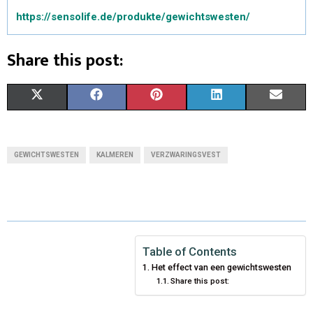
https://sensolife.de/produkte/gewichtswesten/
Share this post:
X
F
P
L
E
(
A
I
I
M
T
C
N
N
A
GEWICHTSWESTEN
KALMEREN
VERZWARINGSVEST
W
E
T
K
I
I
B
E
E
L
T
O
R
D
T
O
E
I
Table of Contents
Het effect van een gewichtswesten
E
K
S
N
Share this post:
R
T