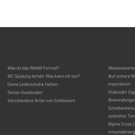
Was ist das WebM-Format?
Wissenswerte
WC Spülung defekt: Was kann ich tun?
Auf sichere W
importieren
Deine Lederschuhe färben
Stabstahl: Ei
Senso-Gussboden
Anwendungsm
Verschiedene Arten von Schlössern
Scheibentönun
optisches Tun
Alpine Cross 
ortsunabhäng