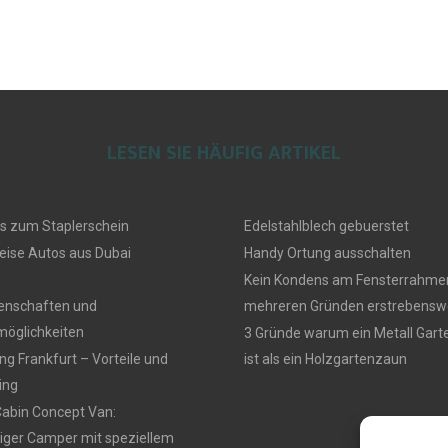
LESEN SIE HÄUFIG ARTIKEL
s zum Staplerschein
Edelstahlblech gebuerstet
eise Autos aus Dubai
Handy Ortung ausschalten
Kein Kondens am Fensterrahmen
genschaften und
mehreren Gründen erstrebensw
öglichkeiten
3 Gründe warum ein Metall Gar
g Frankfurt – Vorteile und
ist als ein Holzgartenzaun
ing
Cabin Concept Van:
iger Camper mit speziellem