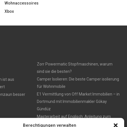
Wohnaccessoires
Xbox
Zorr Powermatic Stopfmaschinen, warum
sind sie die besten?
Camper Isolieren: Die beste Camper isolierung
 ist aus
für Wohnmobile
ert
E1 Vermittlung von Off Market Immobilien – in
tenzaun besser
Dortmund mit Immobilienmakler Gökay
Gündüz
Masterarbeit auf Englisch: Anleitung zum
Verfassen
Berechtigungen verwalten