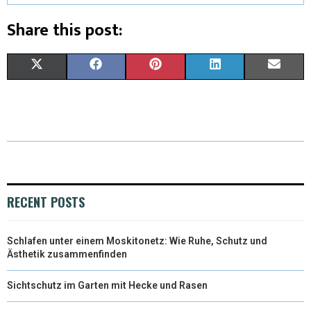
Share this post:
X
F
P
L
E
(
A
I
I
M
T
C
N
N
A
W
E
T
K
I
I
B
E
E
L
T
O
R
D
RECENT POSTS
T
O
E
I
Schlafen unter einem Moskitonetz: Wie Ruhe, Schutz und
E
K
S
N
Ästhetik zusammenfinden
R
T
Sichtschutz im Garten mit Hecke und Rasen
)