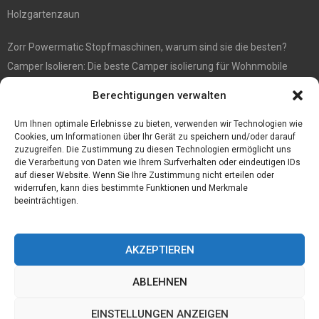
Holzgartenzaun
Zorr Powermatic Stopfmaschinen, warum sind sie die besten?
Camper Isolieren: Die beste Camper isolierung für Wohnmobile
E1 Vermittlung von Off Market Immobilien – in Dortmund mit
Berechtigungen verwalten
Immobilienmakler Gökay Gündüz
Masterarbeit auf Englisch: Anleitung zum Verfassen
Um Ihnen optimale Erlebnisse zu bieten, verwenden wir Technologien wie
Cookies, um Informationen über Ihr Gerät zu speichern und/oder darauf
zuzugreifen. Die Zustimmung zu diesen Technologien ermöglicht uns
die Verarbeitung von Daten wie Ihrem Surfverhalten oder eindeutigen IDs
auf dieser Website. Wenn Sie Ihre Zustimmung nicht erteilen oder
widerrufen, kann dies bestimmte Funktionen und Merkmale
beeinträchtigen.
AKZEPTIEREN
ABLEHNEN
@2023 - www.Tofkom.de. All Right Reserved.
EINSTELLUNGEN ANZEIGEN