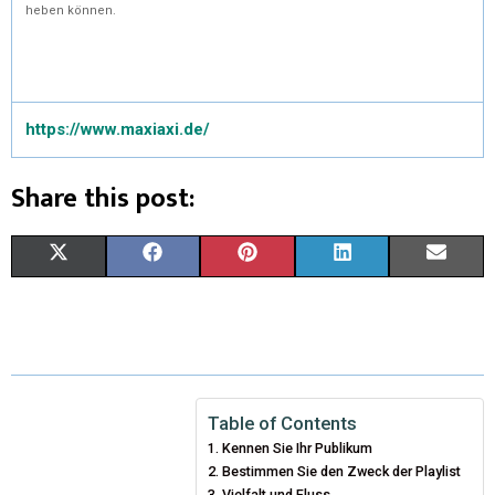
heben können.
https://www.maxiaxi.de/
Share this post:
X
F
P
L
E
(
A
I
I
M
T
C
N
N
A
W
E
T
K
I
I
B
E
E
L
Table of Contents
Kennen Sie Ihr Publikum
T
O
R
D
Bestimmen Sie den Zweck der Playlist
T
O
Vielfalt und Fluss
E
I