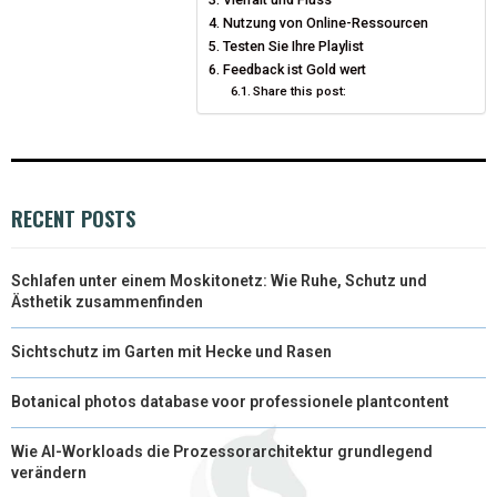
Nutzung von Online-Ressourcen
E
K
S
N
Testen Sie Ihre Playlist
Feedback ist Gold wert
R
T
Share this post:
)
RECENT POSTS
Schlafen unter einem Moskitonetz: Wie Ruhe, Schutz und
Ästhetik zusammenfinden
Sichtschutz im Garten mit Hecke und Rasen
Botanical photos database voor professionele plantcontent
Wie AI-Workloads die Prozessorarchitektur grundlegend
verändern