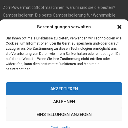
Zorr Powermatic Stopfmaschinen, warum sind sie die besten?
Camper Isolieren: Die beste Camper isolierung für Wohnmobile
E1 Vermittlung von Off Market Immobilien – in Dortmund mit
Berechtigungen verwalten
Immobilienmakler Gökay Gündüz
Masterarbeit auf Englisch: Anleitung zum Verfassen
Um Ihnen optimale Erlebnisse zu bieten, verwenden wir Technologien wie
Cookies, um Informationen über Ihr Gerät zu speichern und/oder darauf
zuzugreifen. Die Zustimmung zu diesen Technologien ermöglicht uns
die Verarbeitung von Daten wie Ihrem Surfverhalten oder eindeutigen IDs
auf dieser Website. Wenn Sie Ihre Zustimmung nicht erteilen oder
widerrufen, kann dies bestimmte Funktionen und Merkmale
beeinträchtigen.
AKZEPTIEREN
ABLEHNEN
@2023 - www.Tofkom.de. All Right Reserved.
EINSTELLUNGEN ANZEIGEN
Home
Cookie policy (EU)
Our authors
Partners
Website index
Cookie policy