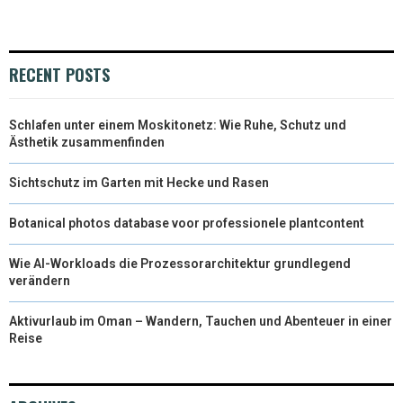
I
B
E
E
L
T
O
R
D
RECENT POSTS
T
O
E
I
Schlafen unter einem Moskitonetz: Wie Ruhe, Schutz und
E
K
S
N
Ästhetik zusammenfinden
R
T
Sichtschutz im Garten mit Hecke und Rasen
)
Botanical photos database voor professionele plantcontent
Wie AI-Workloads die Prozessorarchitektur grundlegend
verändern
Aktivurlaub im Oman – Wandern, Tauchen und Abenteuer in einer
Reise