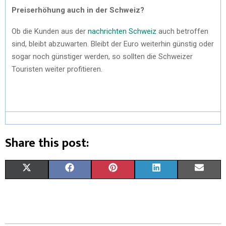
Preiserhöhung auch in der Schweiz?
Ob die Kunden aus der
nachrichten Schweiz
auch betroffen
sind, bleibt abzuwarten. Bleibt der Euro weiterhin günstig oder
sogar noch günstiger werden, so sollten die Schweizer
Touristen weiter profitieren.
Share this post:
X
F
P
L
E
(
A
I
I
M
T
C
N
N
A
W
E
T
K
I