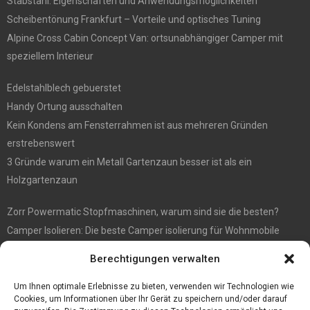
Stabstahl: Eigenschaften und Anwendungsmöglichkeiten
Scheibentönung Frankfurt – Vorteile und optisches Tuning
Alpine Cross Cabin Concept Van: ortsunabhängiger Camper mit
speziellem Interieur
Edelstahlblech gebuerstet
Handy Ortung ausschalten
Kein Kondens am Fensterrahmen ist aus mehreren Gründen
erstrebenswert
3 Gründe warum ein Metall Gartenzaun besser ist als ein
Holzgartenzaun
Zorr Powermatic Stopfmaschinen, warum sind sie die besten?
Camper Isolieren: Die beste Camper isolierung für Wohnmobile
E1 Vermittlung von Off Market Immobilien – in Dortmund mit
Berechtigungen verwalten
Immobilienmakler Gökay Gündüz
Masterarbeit auf Englisch: Anleitung zum Verfassen
Um Ihnen optimale Erlebnisse zu bieten, verwenden wir Technologien wie
Cookies, um Informationen über Ihr Gerät zu speichern und/oder darauf