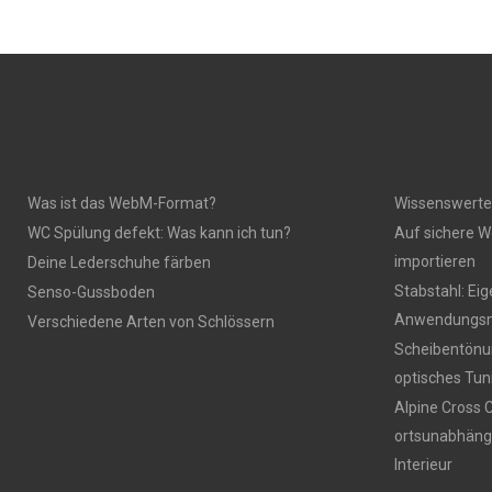
Was ist das WebM-Format?
Wissenswerte
WC Spülung defekt: Was kann ich tun?
Auf sichere W
importieren
Deine Lederschuhe färben
Stabstahl: Ei
Senso-Gussboden
Anwendungsm
Verschiedene Arten von Schlössern
Scheibentönun
optisches Tun
Alpine Cross 
ortsunabhäng
Interieur