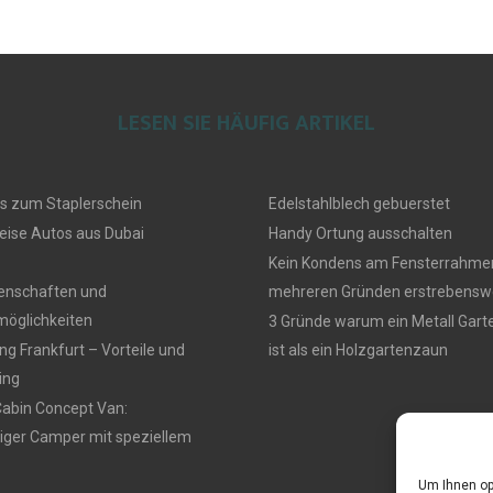
LESEN SIE HÄUFIG ARTIKEL
s zum Staplerschein
Edelstahlblech gebuerstet
eise Autos aus Dubai
Handy Ortung ausschalten
Kein Kondens am Fensterrahmen
genschaften und
mehreren Gründen erstrebensw
öglichkeiten
3 Gründe warum ein Metall Gar
g Frankfurt – Vorteile und
ist als ein Holzgartenzaun
ing
Cabin Concept Van:
iger Camper mit speziellem
Um Ihnen op