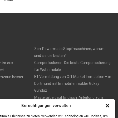
Zorr Powermatic Stopfmaschinen, warum
sind sie die besten?
Camper Isolieren: Die beste Camper isolierung
 ist aus
für Wohnmobile
ert
E1 Vermittlung von Off Market Immobilien – in
tenzaun besser
Dortmund mit Immobilienmakler Gökay
Gündüz
Masterarbeit auf Englisch: Anleitung zum
Verfassen
Berechtigungen verwalten
timale Erlebnisse zu bieten, verwenden wir Technologien wie Cookies, um