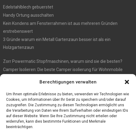
Edelstahlblech gebuerstet
Handy Ortung ausschalten
Kein Kondens am Fensterrahmen ist aus mehreren Gründen
erstrebenswert
3 Gründe warum ein Metall Gartenzaun besser ist als ein
Holzgartenzaun
Zorr Powermatic Stopfmaschinen, warum sind sie die besten?
Camper Isolieren: Die beste Camper isolierung für Wohnmobile
E1 Vermittlung von Off Market Immobilien – in Dortmund mit
Berechtigungen verwalten
Immobilienmakler Gökay Gündüz
Masterarbeit auf Englisch: Anleitung zum Verfassen
Um Ihnen optimale Erlebnisse zu bieten, verwenden wir Technologien wie
Cookies, um Informationen über Ihr Gerät zu speichern und/oder darauf
zuzugreifen. Die Zustimmung zu diesen Technologien ermöglicht uns
die Verarbeitung von Daten wie Ihrem Surfverhalten oder eindeutigen IDs
auf dieser Website. Wenn Sie Ihre Zustimmung nicht erteilen oder
widerrufen, kann dies bestimmte Funktionen und Merkmale
beeinträchtigen.