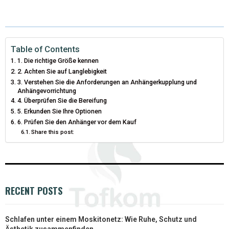
T
C
N
N
A
W
E
T
K
I
I
B
E
E
L
Table of Contents
1. Die richtige Größe kennen
T
O
R
D
2. Achten Sie auf Langlebigkeit
3. Verstehen Sie die Anforderungen an Anhängerkupplung und
T
O
E
I
Anhängevorrichtung
4. Überprüfen Sie die Bereifung
E
K
S
N
5. Erkunden Sie Ihre Optionen
R
T
6. Prüfen Sie den Anhänger vor dem Kauf
Share this post:
)
RECENT POSTS
Schlafen unter einem Moskitonetz: Wie Ruhe, Schutz und
Ästhetik zusammenfinden