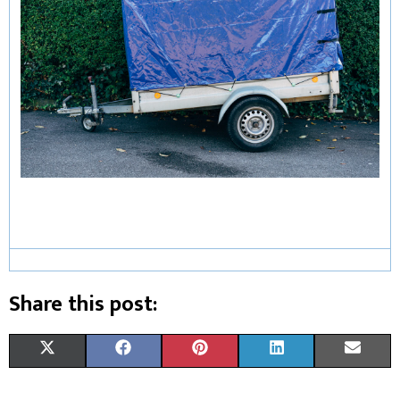
Share this post:
X
F
P
L
E
(
A
I
I
M