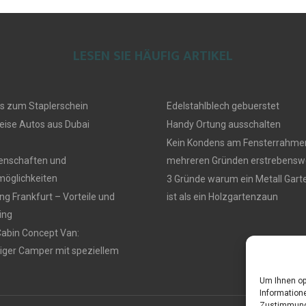
LESEN SIE HÄUFIG ARTIKEL
s zum Staplerschein
Edelstahlblech gebuerstet
eise Autos aus Dubai
Handy Ortung ausschalten
Kein Kondens am Fensterrahmen
genschaften und
mehreren Gründen erstrebensw
öglichkeiten
3 Gründe warum ein Metall Gar
g Frankfurt – Vorteile und
ist als ein Holzgartenzaun
ing
Cabin Concept Van:
iger Camper mit speziellem
Um Ihnen op
Informatione
Zustimmung 