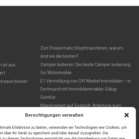
Zorr Powermatic Stopfmaschinen, warum
sind sie die besten?
Camper Isolieren: Die beste Camper isolierung
 ist aus
für Wohnmobile
ert
E1 Vermittlung von Off Market Immobilien – in
tenzaun besser
Dortmund mit Immobilienmakler Gökay
Gündüz
Masterarbeit auf Englisch: Anleitung zum
Verfassen
Berechtigungen verwalten
timale Erlebnisse zu bieten, verwenden wir Technologien wie Cookies, um
n über Ihr Gerät zu speichern und/oder darauf zuzugreifen. Die
zu diesen Technologien ermöglicht uns die Verarbeitung von Daten wie