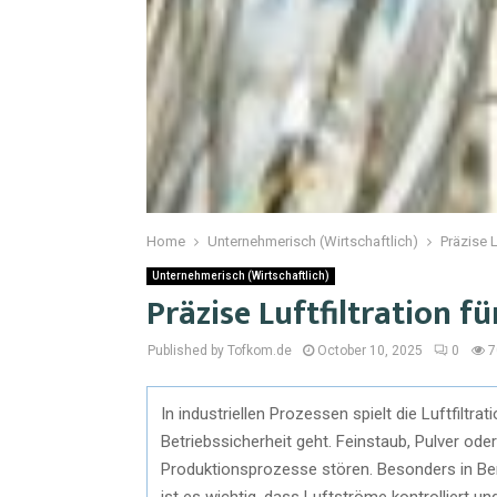
Home
Unternehmerisch (Wirtschaftlich)
Präzise 
Unternehmerisch (Wirtschaftlich)
Präzise Luftfiltration 
Published by Tofkom.de
October 10, 2025
0
7
In industriellen Prozessen spielt die Luftfiltr
Betriebssicherheit geht. Feinstaub, Pulver od
Produktionsprozesse stören. Besonders in Ber
ist es wichtig, dass Luftströme kontrolliert u