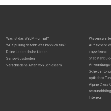
Was ist das WebM-Format?
Wissenswerte
WC Spülung defekt: Was kann ich tun?
Auf sichere W
importieren
Deine Lederschuhe färben
Stabstahl: Ei
Senso-Gussboden
Anwendungsm
Verschiedene Arten von Schlössern
Scheibentönun
optisches Tun
Alpine Cross 
ortsunabhäng
Interieur