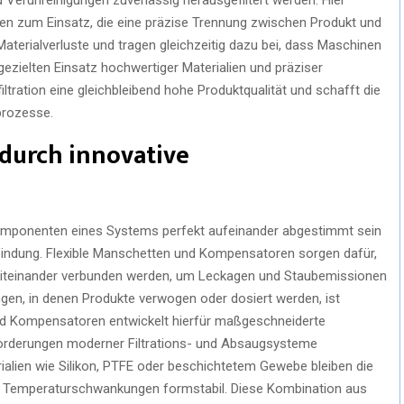
n zum Einsatz, die eine präzise Trennung zwischen Produkt und
aterialverluste und tragen gleichzeitig dazu bei, dass Maschinen
gezielten Einsatz hochwertiger Materialien und präziser
ltration eine gleichbleibend hohe Produktqualität und schafft die
prozesse.
 durch innovative
mponenten eines Systems perfekt aufeinander abgestimmt sein
Verbindung. Flexible Manschetten und Kompensatoren sorgen dafür,
ht miteinander verbunden werden, um Leckagen und Staubemissionen
gen, in denen Produkte verwogen oder dosiert werden, ist
nd Kompensatoren entwickelt hierfür maßgeschneiderte
nforderungen moderner Filtrations- und Absaugsysteme
ialien wie Silikon, PTFE oder beschichtetem Gewebe bleiben die
 Temperaturschwankungen formstabil. Diese Kombination aus