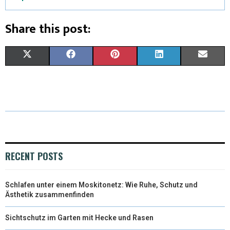
Share this post:
X
F
P
L
E
(
A
I
I
M
T
C
N
N
A
W
E
T
K
I
I
B
E
E
L
T
O
R
D
RECENT POSTS
T
O
E
I
Schlafen unter einem Moskitonetz: Wie Ruhe, Schutz und
E
K
S
N
Ästhetik zusammenfinden
R
T
Sichtschutz im Garten mit Hecke und Rasen
)