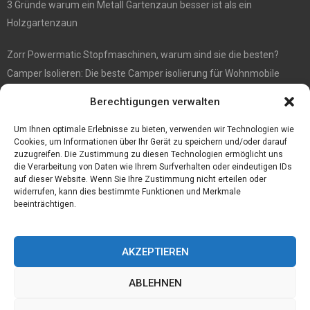
3 Gründe warum ein Metall Gartenzaun besser ist als ein
Holzgartenzaun
Zorr Powermatic Stopfmaschinen, warum sind sie die besten?
Camper Isolieren: Die beste Camper isolierung für Wohnmobile
E1 Vermittlung von Off Market Immobilien – in Dortmund mit
Berechtigungen verwalten
Immobilienmakler Gökay Gündüz
Masterarbeit auf Englisch: Anleitung zum Verfassen
Um Ihnen optimale Erlebnisse zu bieten, verwenden wir Technologien wie
Cookies, um Informationen über Ihr Gerät zu speichern und/oder darauf
zuzugreifen. Die Zustimmung zu diesen Technologien ermöglicht uns
die Verarbeitung von Daten wie Ihrem Surfverhalten oder eindeutigen IDs
auf dieser Website. Wenn Sie Ihre Zustimmung nicht erteilen oder
widerrufen, kann dies bestimmte Funktionen und Merkmale
beeinträchtigen.
AKZEPTIEREN
ABLEHNEN
@2023 - www.Tofkom.de. All Right Reserved.