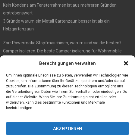
Kein Kondens am Fensterrahmen ist aus mehreren Gründen
erstrebenswert
3 Gründe warum ein Metall Gartenzaun besser ist als ein
Holzgartenzaun
Zorr Powermatic Stopfmaschinen, warum sind sie die besten?
Camper Isolieren: Die beste Camper isolierung für Wohnmobile
E1 Vermittlung von Off Market Immobilien – in Dortmund mit
Berechtigungen verwalten
Immobilienmakler Gökay Gündüz
Masterarbeit auf Englisch: Anleitung zum Verfassen
Um Ihnen optimale Erlebnisse zu bieten, verwenden wir Technologien wie
Cookies, um Informationen über Ihr Gerät zu speichern und/oder darauf
zuzugreifen. Die Zustimmung zu diesen Technologien ermöglicht uns
die Verarbeitung von Daten wie Ihrem Surfverhalten oder eindeutigen IDs
auf dieser Website. Wenn Sie Ihre Zustimmung nicht erteilen oder
widerrufen, kann dies bestimmte Funktionen und Merkmale
beeinträchtigen.
AKZEPTIEREN