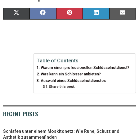
X
F
P
L
E
(
A
I
I
M
T
C
N
N
A
W
E
T
K
I
I
B
E
E
L
Table of Contents
Warum einen professionellen Schlüsselnotdienst?
T
O
R
D
Was kann ein Schlosser anbieten?
T
Auswahl eines Schlüsselnotdienstes
O
E
I
Share this post:
E
K
S
N
R
T
RECENT POSTS
)
Schlafen unter einem Moskitonetz: Wie Ruhe, Schutz und
Ästhetik zusammenfinden