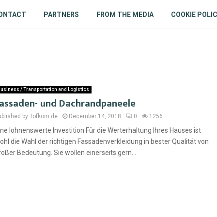
ONTACT
PARTNERS
FROM THE MEDIA
COOKIE POLI
usiness / Transportation and Logistics
assaden- und Dachrandpaneele
ublished by Tofkom.de
December 14, 2018
0
1256
ine lohnenswerte Investition Für die Werterhaltung Ihres Hauses ist
ohl die Wahl der richtigen Fassadenverkleidung in bester Qualität von
roßer Bedeutung. Sie wollen einerseits gern...