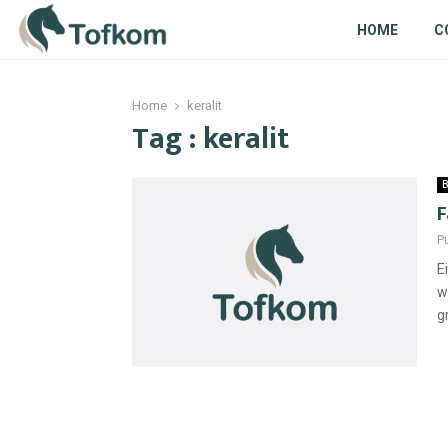
HOME
C
Home
keralit
Tag : keralit
B
F
P
E
w
g