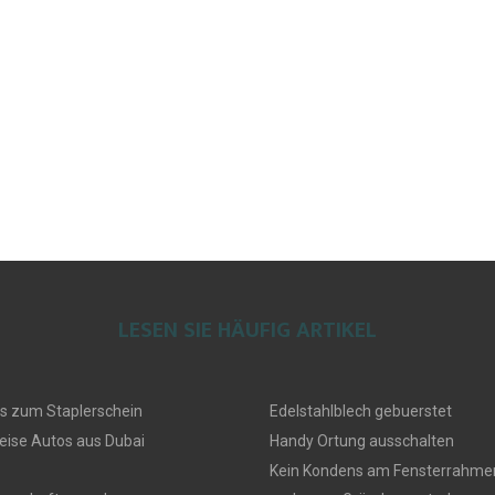
LESEN SIE HÄUFIG ARTIKEL
s zum Staplerschein
Edelstahlblech gebuerstet
eise Autos aus Dubai
Handy Ortung ausschalten
Kein Kondens am Fensterrahmen