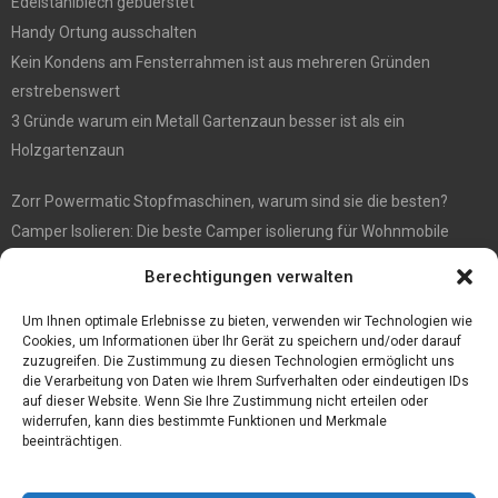
Edelstahlblech gebuerstet
Handy Ortung ausschalten
Kein Kondens am Fensterrahmen ist aus mehreren Gründen
erstrebenswert
3 Gründe warum ein Metall Gartenzaun besser ist als ein
Holzgartenzaun
Zorr Powermatic Stopfmaschinen, warum sind sie die besten?
Camper Isolieren: Die beste Camper isolierung für Wohnmobile
E1 Vermittlung von Off Market Immobilien – in Dortmund mit
Berechtigungen verwalten
Immobilienmakler Gökay Gündüz
Masterarbeit auf Englisch: Anleitung zum Verfassen
Um Ihnen optimale Erlebnisse zu bieten, verwenden wir Technologien wie
Cookies, um Informationen über Ihr Gerät zu speichern und/oder darauf
zuzugreifen. Die Zustimmung zu diesen Technologien ermöglicht uns
die Verarbeitung von Daten wie Ihrem Surfverhalten oder eindeutigen IDs
auf dieser Website. Wenn Sie Ihre Zustimmung nicht erteilen oder
widerrufen, kann dies bestimmte Funktionen und Merkmale
beeinträchtigen.