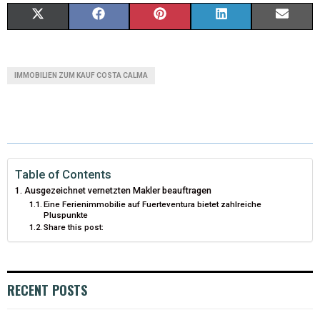
X
F
P
L
E
(
A
I
I
M
T
C
N
N
A
IMMOBILIEN ZUM KAUF COSTA CALMA
W
E
T
K
I
I
B
E
E
L
T
O
R
D
T
O
E
I
Table of Contents
Ausgezeichnet vernetzten Makler beauftragen
E
K
S
N
Eine Ferienimmobilie auf Fuerteventura bietet zahlreiche
Pluspunkte
R
T
Share this post:
)
RECENT POSTS