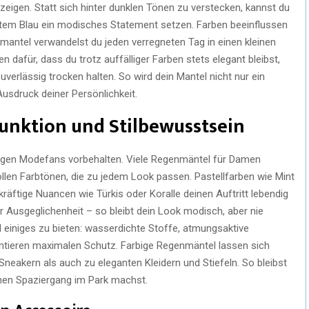
eigen. Statt sich hinter dunklen Tönen zu verstecken, kannst du
ntem Blau ein modisches Statement setzen. Farben beeinflussen
antel verwandelst du jeden verregneten Tag in einen kleinen
dafür, dass du trotz auffälliger Farben stets elegant bleibst,
erlässig trocken halten. So wird dein Mantel nicht nur ein
usdruck deiner Persönlichkeit.
unktion und Stilbewusstsein
tigen Modefans vorbehalten. Viele Regenmäntel für Damen
llen Farbtönen, die zu jedem Look passen. Pastellfarben wie Mint
räftige Nuancen wie Türkis oder Koralle deinen Auftritt lebendig
r Ausgeglichenheit – so bleibt dein Look modisch, aber nie
 einiges zu bieten: wasserdichte Stoffe, atmungsaktive
tieren maximalen Schutz. Farbige Regenmäntel lassen sich
Sneakern als auch zu eleganten Kleidern und Stiefeln. So bleibst
einen Spaziergang im Park machst.