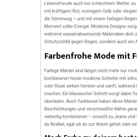
Lebensfreude auch bei schlechtem Wetter zu z
mit kräftigem Rot, sonnigem Gelb oder elega
die Stimmung – und mit einem farbigen Regenm
Moment voller Energie. Moderne Designs sorgen 
während wasserabweisende Materialien dich zuv
Schutzschild gegen Regen, sondern auch ein A
Farbenfrohe Mode mit F
Farbige Mäntel sind längst nicht mehr nur mu
kombinieren heute moderne Schnitte mit stilvo
oder Rosé wirken feminin und sanft, während k
machen. Ein klassischer Schnitt sorgt dabei fü
überladen. Auch funktional haben diese Mäntel
Beschichtungen und verschweißte Nähte garan
vielseitig kombinieren – sowohl zu Jeans und 
du flexibel, egal ob du zur Arbeit gehst oder 