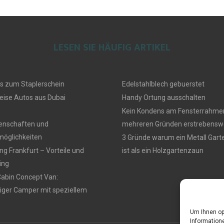
LESEN SIE HÄUFIG ARTIKEL
s zum Staplerschein
Edelstahlblech gebuerstet
eise Autos aus Dubai
Handy Ortung ausschalten
Kein Kondens am Fensterrahmen
genschaften und
mehreren Gründen erstrebensw
öglichkeiten
3 Gründe warum ein Metall Gar
g Frankfurt – Vorteile und
ist als ein Holzgartenzaun
ing
Cabin Concept Van:
iger Camper mit speziellem
Um Ihnen op
Informatione