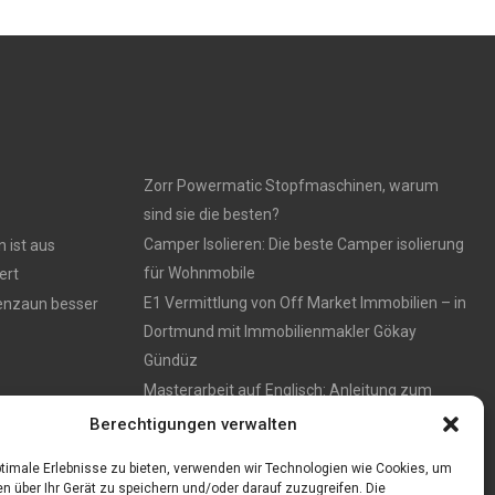
Zorr Powermatic Stopfmaschinen, warum
sind sie die besten?
Camper Isolieren: Die beste Camper isolierung
 ist aus
für Wohnmobile
ert
E1 Vermittlung von Off Market Immobilien – in
tenzaun besser
Dortmund mit Immobilienmakler Gökay
Gündüz
Masterarbeit auf Englisch: Anleitung zum
Verfassen
Berechtigungen verwalten
timale Erlebnisse zu bieten, verwenden wir Technologien wie Cookies, um
n über Ihr Gerät zu speichern und/oder darauf zuzugreifen. Die