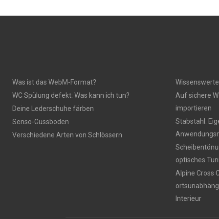
Was ist das WebM-Format?
Wissenswerte
WC Spülung defekt: Was kann ich tun?
Auf sichere W
importieren
Deine Lederschuhe färben
Stabstahl: Ei
Senso-Gussboden
Anwendungsm
Verschiedene Arten von Schlössern
Scheibentönun
optisches Tun
Alpine Cross 
ortsunabhäng
Interieur