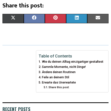
Share this post:
X
F
P
L
E
(
A
I
I
M
T
C
N
N
A
W
E
T
K
I
I
B
E
E
L
Table of Contents
Wie du deinen Alltag einzigartiger gestaltest
T
O
R
D
Sammle Momente, nicht Dinge!
T
O
Ändere deinen Routinen
E
I
Feile an deinem Stil
E
K
S
N
Erwarte das Unerwartete
Share this post:
R
T
)
RECENT POSTS