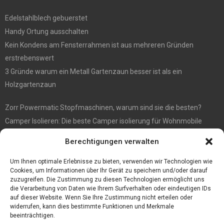
Edelstahlblech gebuerstet
Handy Ortung ausschalten
Kein Kondens am Fensterrahmen ist aus mehreren Gründen
erstrebenswert
3 Gründe warum ein Metall Gartenzaun besser ist als ein
Holzgartenzaun
Zorr Powermatic Stopfmaschinen, warum sind sie die besten?
Camper Isolieren: Die beste Camper isolierung für Wohnmobile
E1 Vermittlung von Off Market Immobilien – in Dortmund mit
Berechtigungen verwalten
Immobilienmakler Gökay Gündüz
Masterarbeit auf Englisch: Anleitung zum Verfassen
Um Ihnen optimale Erlebnisse zu bieten, verwenden wir Technologien wie
Cookies, um Informationen über Ihr Gerät zu speichern und/oder darauf
zuzugreifen. Die Zustimmung zu diesen Technologien ermöglicht uns
die Verarbeitung von Daten wie Ihrem Surfverhalten oder eindeutigen IDs
auf dieser Website. Wenn Sie Ihre Zustimmung nicht erteilen oder
widerrufen, kann dies bestimmte Funktionen und Merkmale
beeinträchtigen.