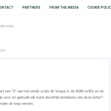
ONTACT
PARTNERS
FROM THE MEDIA
COOKIE POLI
GM vx50s
224
t een “S” aan het einde zoals de Vespa S, de AGM vx50s en de
ijk voor en gebruikt elk merk dezelfde betekenis van deze letter?
 onder de loep nemen.