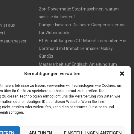
Zorr Powermatic Stopfmaschinen, warum
sind sie die besten?
Camper Isolieren: Die beste Camper isolierung
 ist aus
für Wohnmobile
ert
E1 Vermittlung von Off Market Immobilien – in
tenzaun besser
Dortmund mit Immobilienmakler Gökay
Gündüz
Masterarbeit auf Englisch: Anleitung zum
Verfassen
Berechtigungen verwalten
timale Erlebnisse zu bieten, verwenden wir Technologien wie Cookies, um
n über Ihr Gerät zu speichern und/oder darauf zuzugreifen. Die
zu diesen Technologien ermöglicht uns die Verarbeitung von Daten wie
rhalten oder eindeutigen IDs auf dieser Website. Wenn Sie Ihre
nicht erteilen oder widerrufen, kann dies bestimmte Funktionen und
einträchtigen.
TIEREN
ABLEHNEN
EINSTELLUNGEN ANZEIGEN