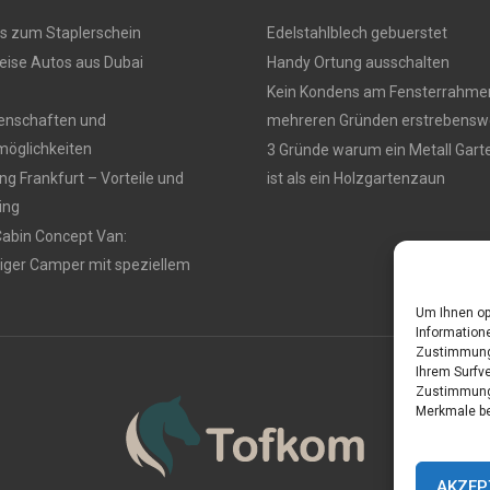
s zum Staplerschein
Edelstahlblech gebuerstet
eise Autos aus Dubai
Handy Ortung ausschalten
Kein Kondens am Fensterrahmen
genschaften und
mehreren Gründen erstrebensw
öglichkeiten
3 Gründe warum ein Metall Gar
g Frankfurt – Vorteile und
ist als ein Holzgartenzaun
ing
Cabin Concept Van:
iger Camper mit speziellem
Um Ihnen op
Informatione
Zustimmung 
Ihrem Surfve
Zustimmung 
Merkmale be
AKZEP