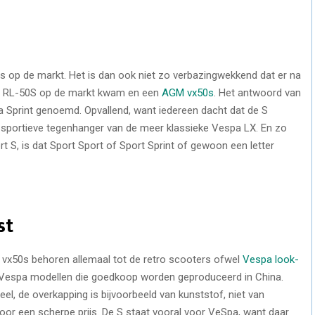
rs op de markt. Het is dan ook niet zo verbazingwekkend dat er na
ho RL-50S op de markt kwam en een
AGM vx50s
. Het antwoord van
 Sprint genoemd. Opvallend, want iedereen dacht dat de S
e sportieve tegenhanger van de meer klassieke Vespa LX. En zo
rt S, is dat Sport Sport of Sport Sprint of gewoon een letter
st
 vx50s behoren allemaal tot de retro scooters ofwel
Vespa look-
e Vespa modellen die goedkoop worden geproduceerd in China.
eel, de overkapping is bijvoorbeeld van kunststof, niet van
voor een scherpe prijs. De S staat vooral voor VeSpa, want daar