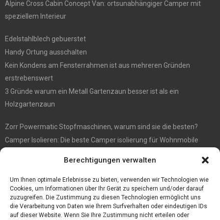
Alpine Cross Cabin Concept Van: ortsunabhängiger Camper mit
speziellem Interieur
Edelstahlblech gebuerstet
Handy Ortung ausschalten
Kein Kondens am Fensterrahmen ist aus mehreren Gründen
erstrebenswert
3 Gründe warum ein Metall Gartenzaun besser ist als ein
Holzgartenzaun
Zorr Powermatic Stopfmaschinen, warum sind sie die besten?
Camper Isolieren: Die beste Camper isolierung für Wohnmobile
E1 Vermittlung von Off Market Immobilien – in Dortmund mit
Berechtigungen verwalten
Immobilienmakler Gökay Gündüz
Masterarbeit auf Englisch: Anleitung zum Verfassen
Um Ihnen optimale Erlebnisse zu bieten, verwenden wir Technologien wie
Cookies, um Informationen über Ihr Gerät zu speichern und/oder darauf
zuzugreifen. Die Zustimmung zu diesen Technologien ermöglicht uns
die Verarbeitung von Daten wie Ihrem Surfverhalten oder eindeutigen IDs
auf dieser Website. Wenn Sie Ihre Zustimmung nicht erteilen oder