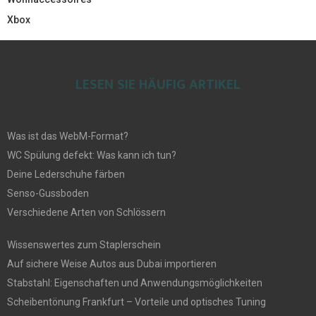
Xbox
LESEN SIE HÄUFIG ARTIKEL
Was ist das WebM-Format?
WC Spülung defekt: Was kann ich tun?
Deine Lederschuhe färben
Senso-Gussboden
Verschiedene Arten von Schlössern
Wissenswertes zum Staplerschein
Auf sichere Weise Autos aus Dubai importieren
Stabstahl: Eigenschaften und Anwendungsmöglichkeiten
Scheibentönung Frankfurt – Vorteile und optisches Tuning