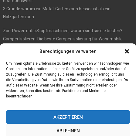
erstrebenswert
3 Gründe warum ein Metall Gartenzaun besser ist als ein
Holzgartenzaun
Zorr Powermatic Stopfmaschinen, warum sind sie die besten?
Camper Isolieren: Die beste Camper isolierung für Wohnmobile
E1 Vermittlung von Off Market Immobilien – in Dortmund mit
Berechtigungen verwalten
Immobilienmakler Gökay Gündüz
Masterarbeit auf Englisch: Anleitung zum Verfassen
Um Ihnen optimale Erlebnisse zu bieten, verwenden wir Technologien wie
Cookies, um Informationen über Ihr Gerät zu speichern und/oder darauf
zuzugreifen. Die Zustimmung zu diesen Technologien ermöglicht uns
die Verarbeitung von Daten wie Ihrem Surfverhalten oder eindeutigen IDs
auf dieser Website. Wenn Sie Ihre Zustimmung nicht erteilen oder
widerrufen, kann dies bestimmte Funktionen und Merkmale
beeinträchtigen.
AKZEPTIEREN
ABLEHNEN