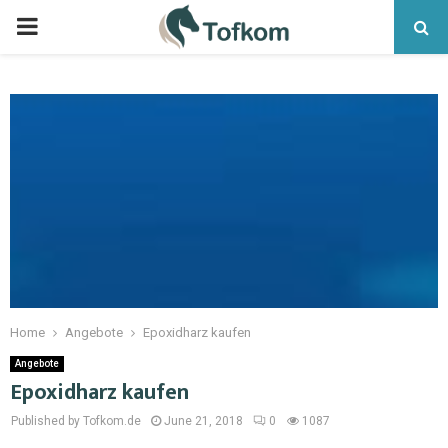
Home
Angebote
Epoxidharz kaufen
Angebote
Epoxidharz kaufen
Published by Tofkom.de
June 21, 2018
0
1087