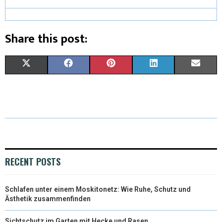
Share this post:
X
F
P
L
E
(
A
I
I
M
T
C
N
N
A
W
E
T
K
I
I
B
E
E
L
T
O
R
D
RECENT POSTS
T
O
E
I
Schlafen unter einem Moskitonetz: Wie Ruhe, Schutz und
E
K
S
N
Ästhetik zusammenfinden
R
T
Sichtschutz im Garten mit Hecke und Rasen