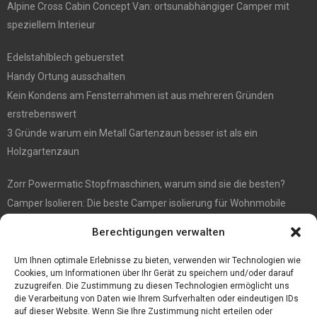
Alpine Cross Cabin Concept Van: ortsunabhängiger Camper mit
speziellem Interieur
Edelstahlblech gebuerstet
Handy Ortung ausschalten
Kein Kondens am Fensterrahmen ist aus mehreren Gründen
erstrebenswert
3 Gründe warum ein Metall Gartenzaun besser ist als ein
Holzgartenzaun
Zorr Powermatic Stopfmaschinen, warum sind sie die besten?
Camper Isolieren: Die beste Camper isolierung für Wohnmobile
E1 Vermittlung von Off Market Immobilien – in Dortmund mit
Berechtigungen verwalten
Immobilienmakler Gökay Gündüz
Masterarbeit auf Englisch: Anleitung zum Verfassen
Um Ihnen optimale Erlebnisse zu bieten, verwenden wir Technologien wie
Cookies, um Informationen über Ihr Gerät zu speichern und/oder darauf
zuzugreifen. Die Zustimmung zu diesen Technologien ermöglicht uns
die Verarbeitung von Daten wie Ihrem Surfverhalten oder eindeutigen IDs
auf dieser Website. Wenn Sie Ihre Zustimmung nicht erteilen oder