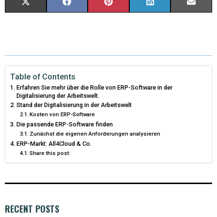
X
F
P
L
E
(
A
I
I
M
T
C
N
N
A
W
E
T
K
I
I
B
E
E
L
Table of Contents
Erfahren Sie mehr über die Rolle von ERP-Software in der
T
O
R
D
Digitalisierung der Arbeitswelt.
Stand der Digitalisierung in der Arbeitswelt
T
O
E
I
Kosten von ERP-Software
Die passende ERP-Software finden
E
K
S
N
Zunächst die eigenen Anforderungen analysieren
R
T
ERP-Markt: All4Cloud & Co.
Share this post:
)
RECENT POSTS