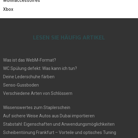
Wohnaccessoires
Xbox
LESEN SIE HÄUFIG ARTIKEL
Was ist das WebM-Format?
WC Spülung defekt: Was kann ich tun?
Deine Lederschuhe färben
Senso-Gussboden
Verschiedene Arten von Schlössern
Wissenswertes zum Staplerschein
Auf sichere Weise Autos aus Dubai importieren
Stabstahl: Eigenschaften und Anwendungsmöglichkeiten
Scheibentönung Frankfurt – Vorteile und optisches Tuning