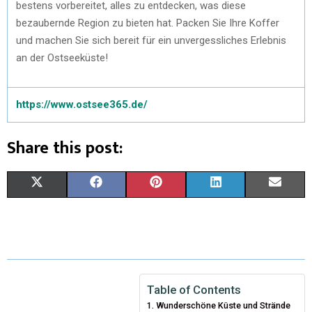
bestens vorbereitet, alles zu entdecken, was diese
bezaubernde Region zu bieten hat. Packen Sie Ihre Koffer
und machen Sie sich bereit für ein unvergessliches Erlebnis
an der Ostseeküste!
https://www.ostsee365.de/
Share this post:
X
F
P
L
E
(
A
I
I
M
T
C
N
N
A
W
E
T
K
I
I
B
E
E
L
Table of Contents
Wunderschöne Küste und Strände
T
O
R
D