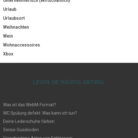
Unternehmerisch (Wirtschaftlich)
Urlaub
Urlaubsort
Weihnachten
Wein
Wohnaccessoires
Xbox
LESEN SIE HÄUFIG ARTIKEL
Was ist das WebM-Format?
WC Spülung defekt: Was kann ich tun?
Deine Lederschuhe färben
Senso-Gussboden
Verschiedene Arten von Schlössern