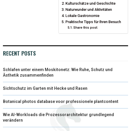
Kulturschätze und Geschichte
T
O
Naturwunder und Aktivitäten
E
I
Lokale Gastronomie
E
K
S
N
Praktische Tipps für Ihren Besuch
Share this post:
R
T
)
RECENT POSTS
Schlafen unter einem Moskitonetz: Wie Ruhe, Schutz und
Ästhetik zusammenfinden
Sichtschutz im Garten mit Hecke und Rasen
Botanical photos database voor professionele plantcontent
Wie AI-Workloads die Prozessorarchitektur grundlegend
verändern