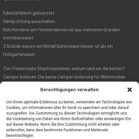
Edelstahlblech gebuerstet
Handy Ortung ausschalten
Kein Kondens am Fensterrahmen ist aus mehreren Gründen
erstrebenswert
3 Gründe warum ein Metall Gartenzaun besser ist als ein
Holzgartenzaun
Zorr Powermatic Stopfmaschinen, warum sind sie die besten?
Camper Isolieren: Die beste Camper isolierung für Wohnmobile
E1 Vermittlung von Off Market Immobilien – in Dortmund mit
Berechtigungen verwalten
Immobilienmakler Gökay Gündüz
Masterarbeit auf Englisch: Anleitung zum Verfassen
Um Ihnen optimale Erlebnisse zu bieten, verwenden wir Technologien wie
Cookies, um Informationen über Ihr Gerät zu speichern und/oder darauf
zuzugreifen. Die Zustimmung zu diesen Technologien ermöglicht uns
die Verarbeitung von Daten wie Ihrem Surfverhalten oder eindeutigen IDs
auf dieser Website. Wenn Sie Ihre Zustimmung nicht erteilen oder
widerrufen, kann dies bestimmte Funktionen und Merkmale
beeinträchtigen.