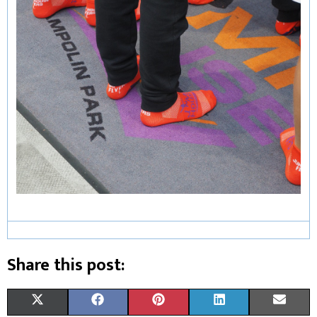
Share this post:
X
F
P
L
E