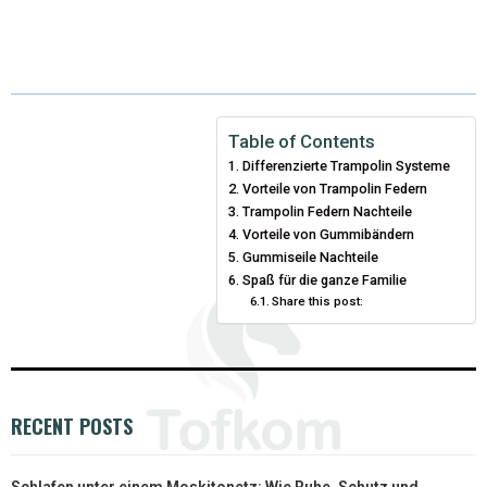
(
A
I
I
M
T
C
N
N
A
W
E
T
K
I
I
B
E
E
L
Table of Contents
Differenzierte Trampolin Systeme
T
O
R
D
Vorteile von Trampolin Federn
T
O
Trampolin Federn Nachteile
E
I
Vorteile von Gummibändern
E
K
S
N
Gummiseile Nachteile
Spaß für die ganze Familie
R
T
Share this post:
)
RECENT POSTS
Schlafen unter einem Moskitonetz: Wie Ruhe, Schutz und