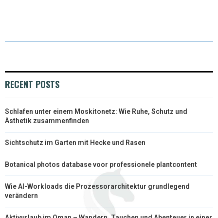
(
A
I
I
M
T
C
N
N
A
W
E
T
K
I
I
B
E
E
L
T
O
R
D
RECENT POSTS
T
O
E
I
Schlafen unter einem Moskitonetz: Wie Ruhe, Schutz und
E
K
S
N
Ästhetik zusammenfinden
R
T
Sichtschutz im Garten mit Hecke und Rasen
)
Botanical photos database voor professionele plantcontent
Wie AI-Workloads die Prozessorarchitektur grundlegend
verändern
Aktivurlaub im Oman – Wandern, Tauchen und Abenteuer in einer