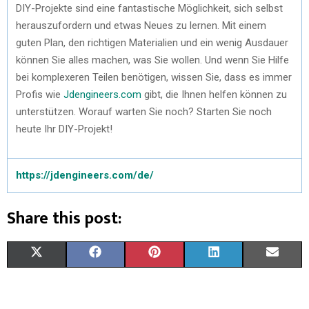
DIY-Projekte sind eine fantastische Möglichkeit, sich selbst
herauszufordern und etwas Neues zu lernen. Mit einem
guten Plan, den richtigen Materialien und ein wenig Ausdauer
können Sie alles machen, was Sie wollen. Und wenn Sie Hilfe
bei komplexeren Teilen benötigen, wissen Sie, dass es immer
Profis wie
Jdengineers.com
gibt, die Ihnen helfen können zu
unterstützen. Worauf warten Sie noch? Starten Sie noch
heute Ihr DIY-Projekt!
https://jdengineers.com/de/
Share this post:
X
F
P
L
E
(
A
I
I
M
T
C
N
N
A