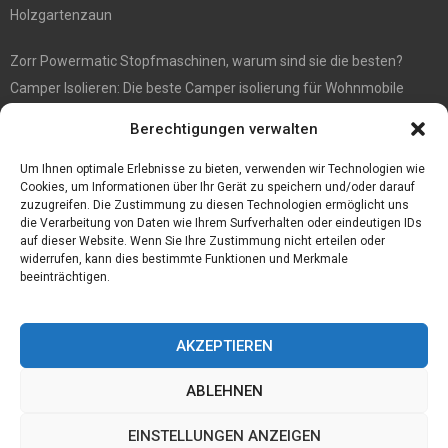
Holzgartenzaun
Zorr Powermatic Stopfmaschinen, warum sind sie die besten?
Camper Isolieren: Die beste Camper isolierung für Wohnmobile
E1 Vermittlung von Off Market Immobilien – in Dortmund mit
Berechtigungen verwalten
Immobilienmakler Gökay Gündüz
Masterarbeit auf Englisch: Anleitung zum Verfassen
Um Ihnen optimale Erlebnisse zu bieten, verwenden wir Technologien wie
Cookies, um Informationen über Ihr Gerät zu speichern und/oder darauf
zuzugreifen. Die Zustimmung zu diesen Technologien ermöglicht uns
die Verarbeitung von Daten wie Ihrem Surfverhalten oder eindeutigen IDs
auf dieser Website. Wenn Sie Ihre Zustimmung nicht erteilen oder
widerrufen, kann dies bestimmte Funktionen und Merkmale
beeinträchtigen.
AKZEPTIEREN
ABLEHNEN
@2023 - www.Tofkom.de. All Right Reserved.
EINSTELLUNGEN ANZEIGEN