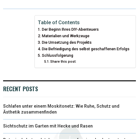
W
E
T
K
I
I
B
E
E
L
Table of Contents
Der Beginn Ihres DIY-Abenteuers
T
O
R
D
Materialien und Werkzeuge
T
Die Umsetzung des Projekts
O
E
I
Die Befriedigung des selbst geschaffenen Erfolgs
E
K
S
N
Schlussfolgerung
Share this post:
R
T
)
RECENT POSTS
Schlafen unter einem Moskitonetz: Wie Ruhe, Schutz und
Ästhetik zusammenfinden
Sichtschutz im Garten mit Hecke und Rasen