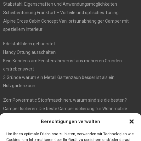
Stabstahl: Eigenschaften und Anwendungsmöglichkeiten
Scheibentönung Frankfurt – Vorteile und optisches Tuning
Alpine Cross Cabin Concept Van: ortsunabhängiger Camper mit
speziellem Interieur
Edelstahlblech gebuerstet
Handy Ortung ausschalten
Kein Kondens am Fensterrahmen ist aus mehreren Gründen
erstrebenswert
3 Gründe warum ein Metall Gartenzaun besser ist als ein
Holzgartenzaun
Zorr Powermatic Stopfmaschinen, warum sind sie die besten?
Camper Isolieren: Die beste Camper isolierung für Wohnmobile
E1 Vermittlung von Off Market Immobilien – in Dortmund mit
Berechtigungen verwalten
Immobilienmakler Gökay Gündüz
Masterarbeit auf Englisch: Anleitung zum Verfassen
Um Ihnen optimale Erlebnisse zu bieten, verwenden wir Technologien wie
Cookies, um Informationen über Ihr Gerät zu speichern und/oder darauf