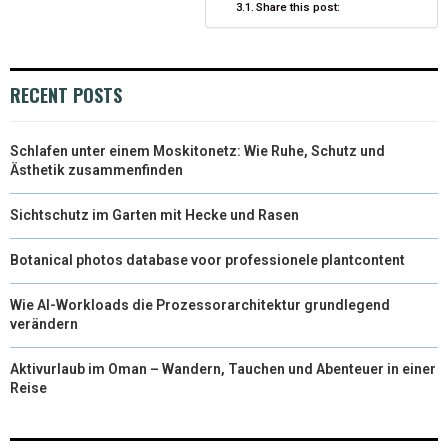
Share this post:
E
K
S
N
R
T
RECENT POSTS
)
Schlafen unter einem Moskitonetz: Wie Ruhe, Schutz und
Ästhetik zusammenfinden
Sichtschutz im Garten mit Hecke und Rasen
Botanical photos database voor professionele plantcontent
Wie AI-Workloads die Prozessorarchitektur grundlegend
verändern
Aktivurlaub im Oman – Wandern, Tauchen und Abenteuer in einer
Reise