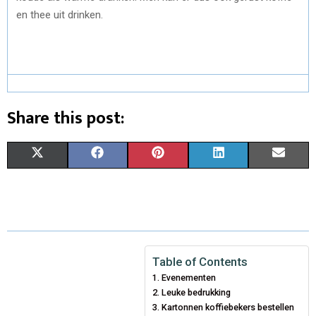
en thee uit drinken.
Share this post:
X
F
P
L
E
(
A
I
I
M
T
C
N
N
A
W
E
T
K
I
I
B
E
E
L
Table of Contents
Evenementen
T
O
R
D
Leuke bedrukking
T
O
Kartonnen koffiebekers bestellen
E
I