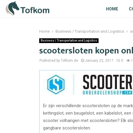
HOME
C
Home
Business / Transportation and Logistics
s
Business / Transportation and Logistics
scootersloten kopen on
Published by Tofkom.de
January 22, 2017
0
1
Er zijn verschillende scootersloten op de mark
kettingslot, een beugelslot, een kabelslot, ee
scooter volhangen met scootersloten? Elk slot
gangbare scootersloten.