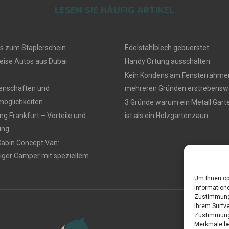
LESEN SIE HÄUFIG ARTIKEL
s zum Staplerschein
Edelstahlblech gebuerstet
eise Autos aus Dubai
Handy Ortung ausschalten
Kein Kondens am Fensterrahmen
genschaften und
mehreren Gründen erstrebensw
öglichkeiten
3 Gründe warum ein Metall Gar
g Frankfurt – Vorteile und
ist als ein Holzgartenzaun
ing
Cabin Concept Van:
iger Camper mit speziellem
Um Ihnen op
Informatione
Zustimmung 
Ihrem Surfve
Zustimmung 
Merkmale be