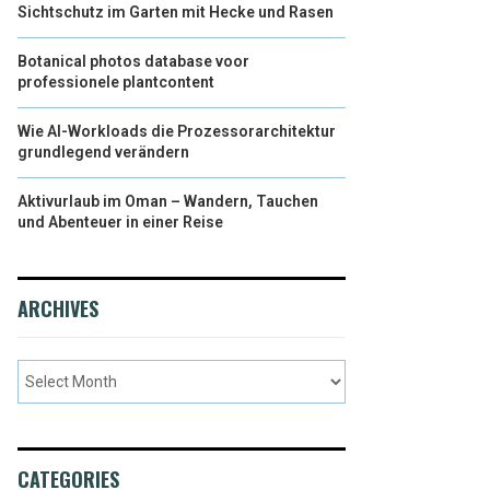
Sichtschutz im Garten mit Hecke und Rasen
Botanical photos database voor
professionele plantcontent
Wie AI-Workloads die Prozessorarchitektur
grundlegend verändern
Aktivurlaub im Oman – Wandern, Tauchen
und Abenteuer in einer Reise
ARCHIVES
CATEGORIES