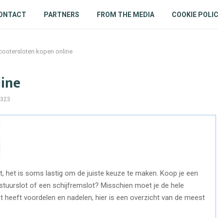
ONTACT
PARTNERS
FROM THE MEDIA
COOKIE POLI
cootersloten kopen online
line
323
t, het is soms lastig om de juiste keuze te maken. Koop je een
n stuurslot of een schijfremslot? Misschien moet je de hele
 heeft voordelen en nadelen, hier is een overzicht van de meest