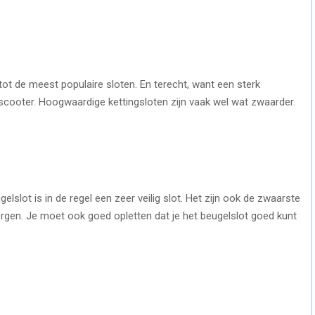
tot de meest populaire sloten. En terecht, want een sterk
 scooter. Hoogwaardige kettingsloten zijn vaak wel wat zwaarder.
lslot is in de regel een zeer veilig slot. Het zijn ook de zwaarste
bergen. Je moet ook goed opletten dat je het beugelslot goed kunt