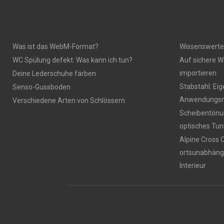
Was ist das WebM-Format?
Wissenswerte
WC Spülung defekt: Was kann ich tun?
Auf sichere W
importieren
Deine Lederschuhe färben
Stabstahl: Ei
Senso-Gussboden
Anwendungsm
Verschiedene Arten von Schlössern
Scheibentönun
optisches Tun
Alpine Cross 
ortsunabhäng
Interieur