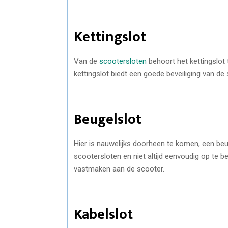
Kettingslot
Van de
scootersloten
behoort het kettingslot 
kettingslot biedt een goede beveiliging van de
Beugelslot
Hier is nauwelijks doorheen te komen, een beuge
scootersloten en niet altijd eenvoudig op te 
vastmaken aan de scooter.
Kabelslot