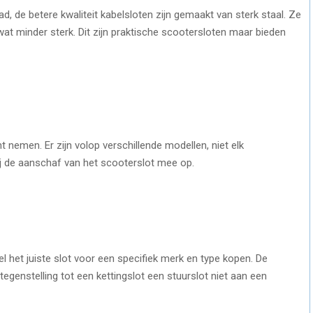
, de betere kwaliteit kabelsloten zijn gemaakt van sterk staal. Ze
wat minder sterk. Dit zijn praktische scootersloten maar bieden
 nemen. Er zijn volop verschillende modellen, niet elk
ij de aanschaf van het scooterslot mee op.
el het juiste slot voor een specifiek merk en type kopen. De
 tegenstelling tot een kettingslot een stuurslot niet aan een