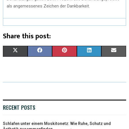
als angemessenes Zeichen der Dankbarkeit.
Share this post:
X
F
P
L
E
(
A
I
I
M
T
C
N
N
A
W
E
T
K
I
I
B
E
E
L
T
O
R
D
RECENT POSTS
T
O
E
I
Schlafen unter einem Moskitonetz: Wie Ruhe, Schutz und
E
K
S
N
Ästhetik zusammenfinden