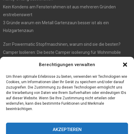
Kein Kondens am Fensterrahmen ist aus mehreren Gründen
erstrebenswert
3 Gründe warum ein Metall Gartenzaun besser ist als ein
Holzgartenzaun
Zorr Powermatic Stopfmaschinen, warum sind sie die besten?
Camper Isolieren: Die beste Camper isolierung für Wohnmobile
E1 Vermittlung von Off Market Immobilien – in Dortmund mit
Berechtigungen verwalten
Immobilienmakler Gökay Gündüz
Masterarbeit auf Englisch: Anleitung zum Verfassen
Um Ihnen optimale Erlebnisse zu bieten, verwenden wir Technologien wie
Cookies, um Informationen über Ihr Gerät zu speichern und/oder darauf
zuzugreifen. Die Zustimmung zu diesen Technologien ermöglicht uns
die Verarbeitung von Daten wie Ihrem Surfverhalten oder eindeutigen IDs
auf dieser Website. Wenn Sie Ihre Zustimmung nicht erteilen oder
widerrufen, kann dies bestimmte Funktionen und Merkmale
beeinträchtigen.
AKZEPTIEREN