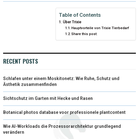
W
E
T
K
I
I
B
E
E
L
Table of Contents
Über Trixie
T
O
R
D
Hauptvorteile von Trixie Tierbedarf
Share this post:
T
O
E
I
E
K
S
N
R
T
RECENT POSTS
)
Schlafen unter einem Moskitonetz: Wie Ruhe, Schutz und
Ästhetik zusammenfinden
Sichtschutz im Garten mit Hecke und Rasen
Botanical photos database voor professionele plantcontent
Wie AI-Workloads die Prozessorarchitektur grundlegend
verändern