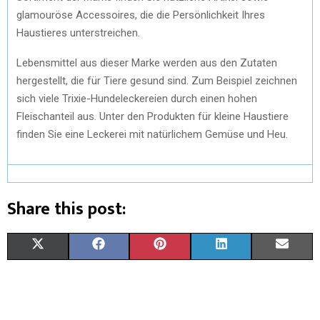
glamouröse Accessoires, die die Persönlichkeit Ihres
Haustieres unterstreichen.
Lebensmittel aus dieser Marke werden aus den Zutaten
hergestellt, die für Tiere gesund sind. Zum Beispiel zeichnen
sich viele Trixie-Hundeleckereien durch einen hohen
Fleischanteil aus. Unter den Produkten für kleine Haustiere
finden Sie eine Leckerei mit natürlichem Gemüse und Heu.
Share this post:
X
F
P
L
E
(
A
I
I
M
T
C
N
N
A