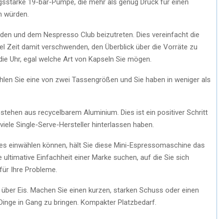
tungsstarke 19-bar-Pumpe, die mehr als genug Druck für einen
in würden.
aden und dem Nespresso Club beizutreten. Dies vereinfacht die
iel Zeit damit verschwenden, den Überblick über die Vorräte zu
die Uhr, egal welche Art von Kapseln Sie mögen.
ählen Sie eine von zwei Tassengrößen und Sie haben in weniger als
stehen aus recycelbarem Aluminium. Dies ist ein positiver Schritt
ele Single-Serve-Hersteller hinterlassen haben.
s einwählen können, hält Sie diese Mini-Espressomaschine das
ultimative Einfachheit einer Marke suchen, auf die Sie sich
ür Ihre Probleme.
 über Eis. Machen Sie einen kurzen, starken Schuss oder einen
Dinge in Gang zu bringen. Kompakter Platzbedarf.