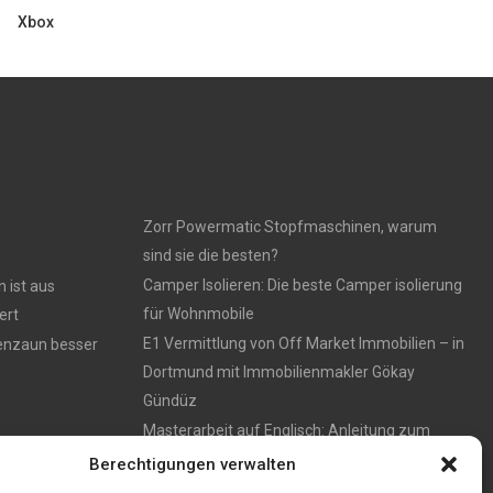
Xbox
Zorr Powermatic Stopfmaschinen, warum
sind sie die besten?
Camper Isolieren: Die beste Camper isolierung
 ist aus
für Wohnmobile
ert
E1 Vermittlung von Off Market Immobilien – in
tenzaun besser
Dortmund mit Immobilienmakler Gökay
Gündüz
Masterarbeit auf Englisch: Anleitung zum
Verfassen
Berechtigungen verwalten