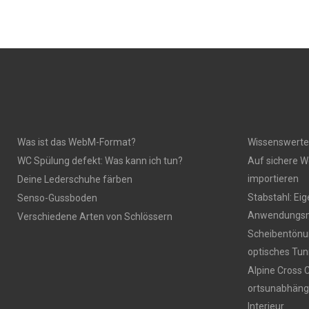
Was ist das WebM-Format?
Wissenswerte
WC Spülung defekt: Was kann ich tun?
Auf sichere W
importieren
Deine Lederschuhe färben
Stabstahl: Ei
Senso-Gussboden
Anwendungsm
Verschiedene Arten von Schlössern
Scheibentönun
optisches Tun
Alpine Cross 
ortsunabhäng
Interieur