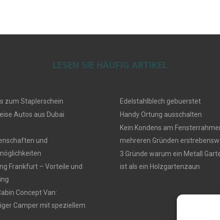
LESEN SIE HÄUFIG ARTIKEL
s zum Staplerschein
Edelstahlblech gebuerstet
eise Autos aus Dubai
Handy Ortung ausschalten
Kein Kondens am Fensterrahmen
genschaften und
mehreren Gründen erstrebensw
öglichkeiten
3 Gründe warum ein Metall Gar
g Frankfurt – Vorteile und
ist als ein Holzgartenzaun
ing
Cabin Concept Van:
iger Camper mit speziellem