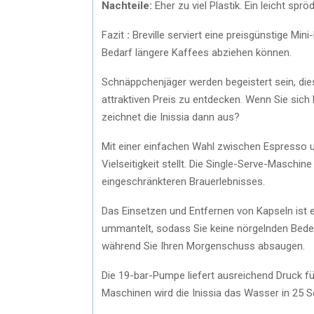
Nachteile:
Eher zu viel Plastik. Ein leicht spr
Fazit
:
Breville serviert eine preisgünstige Mi
Bedarf längere Kaffees abziehen können.
Schnäppchenjäger werden begeistert sein, die
attraktiven Preis zu entdecken. Wenn Sie sic
zeichnet die Inissia dann aus?
Mit einer einfachen Wahl zwischen Espresso u
Vielseitigkeit stellt. Die Single-Serve-Maschin
eingeschränkteren Brauerlebnisses.
Das Einsetzen und Entfernen von Kapseln ist e
ummantelt, sodass Sie keine nörgelnden Bede
während Sie Ihren Morgenschuss absaugen.
Die 19-bar-Pumpe liefert ausreichend Druck f
Maschinen wird die Inissia das Wasser in 25 S