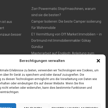
Zorr Powermatic Stopfmaschinen, warum
sind sie die besten?
Camper Isolieren: Die beste Camper isolierung
 ist aus
für Wohnmobile
ert
E1 Vermittlung von Off Market Immobilien – in
tenzaun besser
Dortmund mit Immobilienmakler Gökay
Gündüz
Masterarbeit auf Englisch: Anleitung zum
Verfassen
Berechtigungen verwalten
timale Erlebnisse zu bieten, verwenden wir Technologien wie Cookies, um
n über Ihr Gerät zu speichern und/oder darauf zuzugreifen. Die
zu diesen Technologien ermöglicht uns die Verarbeitung von Daten wie
rhalten oder eindeutigen IDs auf dieser Website. Wenn Sie Ihre
nicht erteilen oder widerrufen, kann dies bestimmte Funktionen und
einträchtigen.