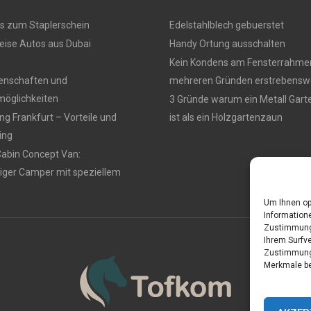
s zum Staplerschein
Edelstahlblech gebuerstet
eise Autos aus Dubai
Handy Ortung ausschalten
Kein Kondens am Fensterrahmen
genschaften und
mehreren Gründen erstrebensw
öglichkeiten
3 Gründe warum ein Metall Gar
g Frankfurt – Vorteile und
ist als ein Holzgartenzaun
ing
Cabin Concept Van:
iger Camper mit speziellem
Um Ihnen op
Informatione
Zustimmung 
Ihrem Surfve
Zustimmung 
Merkmale be