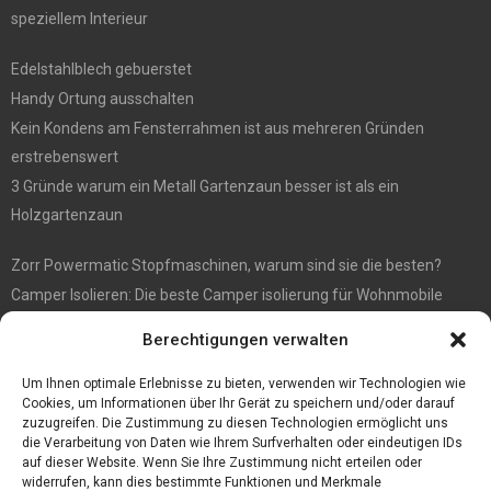
speziellem Interieur
Edelstahlblech gebuerstet
Handy Ortung ausschalten
Kein Kondens am Fensterrahmen ist aus mehreren Gründen
erstrebenswert
3 Gründe warum ein Metall Gartenzaun besser ist als ein
Holzgartenzaun
Zorr Powermatic Stopfmaschinen, warum sind sie die besten?
Camper Isolieren: Die beste Camper isolierung für Wohnmobile
E1 Vermittlung von Off Market Immobilien – in Dortmund mit
Berechtigungen verwalten
Immobilienmakler Gökay Gündüz
Masterarbeit auf Englisch: Anleitung zum Verfassen
Um Ihnen optimale Erlebnisse zu bieten, verwenden wir Technologien wie
Cookies, um Informationen über Ihr Gerät zu speichern und/oder darauf
zuzugreifen. Die Zustimmung zu diesen Technologien ermöglicht uns
die Verarbeitung von Daten wie Ihrem Surfverhalten oder eindeutigen IDs
auf dieser Website. Wenn Sie Ihre Zustimmung nicht erteilen oder
widerrufen, kann dies bestimmte Funktionen und Merkmale