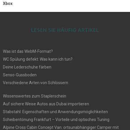
Xbox
LESEN SIE HÄUFIG ARTIKEL
Was ist das WebM-Format?
WC Spülung defekt: Was kann ich tun?
Deine Lederschuhe färben
Senso-Gussboden
Verschiedene Arten von Schlössern
Wissenswertes zum Staplerschein
Auf sichere Weise Autos aus Dubai importieren
Stabstahl: Eigenschaften und Anwendungsmöglichkeiten
Scheibentönung Frankfurt – Vorteile und optisches Tuning
Alpine Cross Cabin Concept Van: ortsunabhängiger Camper mit