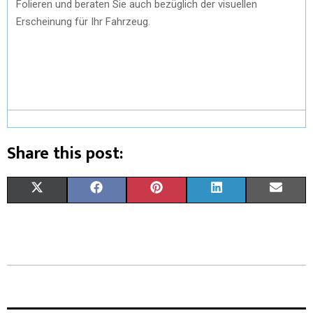
Folieren und beraten Sie auch bezüglich der visuellen
Erscheinung für Ihr Fahrzeug.
Share this post:
X
F
P
L
E
(
A
I
I
M
T
C
N
N
A
W
E
T
K
I
I
B
E
E
L