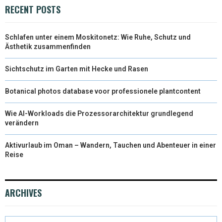
T
O
R
D
RECENT POSTS
T
O
E
I
Schlafen unter einem Moskitonetz: Wie Ruhe, Schutz und
E
K
S
N
Ästhetik zusammenfinden
R
T
Sichtschutz im Garten mit Hecke und Rasen
)
Botanical photos database voor professionele plantcontent
Wie AI-Workloads die Prozessorarchitektur grundlegend
verändern
Aktivurlaub im Oman – Wandern, Tauchen und Abenteuer in einer
Reise
ARCHIVES