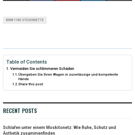
(
A
I
I
M
T
C
N
N
A
BMW 118D STEUERKETTE
W
E
T
K
I
I
B
E
E
L
T
O
R
D
T
O
E
I
Table of Contents
Vermeiden Sie schlimmeren Schäden
E
K
S
N
Übergeben Sie Ihren Wagen in zuverlässige und kompetente
Hände
R
T
Share this post:
)
RECENT POSTS
Schlafen unter einem Moskitonetz: Wie Ruhe, Schutz und
Ästhetik zusammenfinden