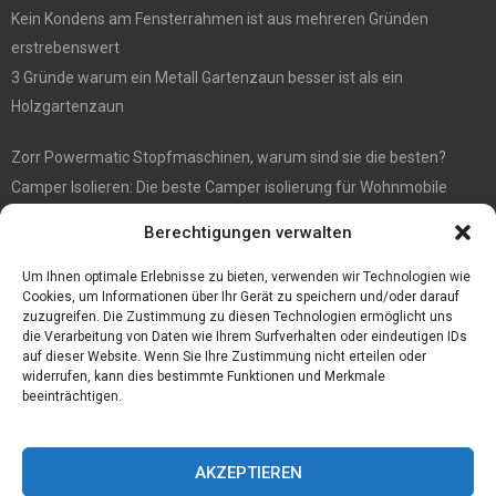
Kein Kondens am Fensterrahmen ist aus mehreren Gründen
erstrebenswert
3 Gründe warum ein Metall Gartenzaun besser ist als ein
Holzgartenzaun
Zorr Powermatic Stopfmaschinen, warum sind sie die besten?
Camper Isolieren: Die beste Camper isolierung für Wohnmobile
E1 Vermittlung von Off Market Immobilien – in Dortmund mit
Berechtigungen verwalten
Immobilienmakler Gökay Gündüz
Masterarbeit auf Englisch: Anleitung zum Verfassen
Um Ihnen optimale Erlebnisse zu bieten, verwenden wir Technologien wie
Cookies, um Informationen über Ihr Gerät zu speichern und/oder darauf
zuzugreifen. Die Zustimmung zu diesen Technologien ermöglicht uns
die Verarbeitung von Daten wie Ihrem Surfverhalten oder eindeutigen IDs
auf dieser Website. Wenn Sie Ihre Zustimmung nicht erteilen oder
widerrufen, kann dies bestimmte Funktionen und Merkmale
beeinträchtigen.
AKZEPTIEREN