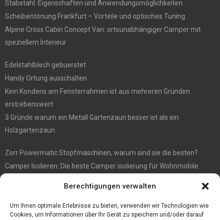
Stabstahl: Eigenschaften und Anwendungsmöglichkeiten
Scheibentönung Frankfurt – Vorteile und optisches Tuning
Alpine Cross Cabin Concept Van: ortsunabhängiger Camper mit
speziellem Interieur
Edelstahlblech gebuerstet
Handy Ortung ausschalten
Kein Kondens am Fensterrahmen ist aus mehreren Gründen
erstrebenswert
3 Gründe warum ein Metall Gartenzaun besser ist als ein
Holzgartenzaun
Zorr Powermatic Stopfmaschinen, warum sind sie die besten?
Camper Isolieren: Die beste Camper isolierung für Wohnmobile
E1 Vermittlung von Off Market Immobilien – in Dortmund mit
Berechtigungen verwalten
Immobilienmakler Gökay Gündüz
Masterarbeit auf Englisch: Anleitung zum Verfassen
Um Ihnen optimale Erlebnisse zu bieten, verwenden wir Technologien wie
Cookies, um Informationen über Ihr Gerät zu speichern und/oder darauf