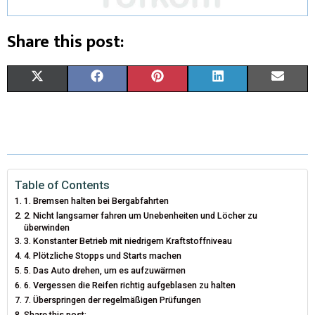
Share this post:
X
F
P
L
E
(
A
I
I
M
T
C
N
N
A
W
E
T
K
I
I
B
E
E
L
Table of Contents
1. Bremsen halten bei Bergabfahrten
T
O
R
D
2. Nicht langsamer fahren um Unebenheiten und Löcher zu
überwinden
T
O
E
I
3. Konstanter Betrieb mit niedrigem Kraftstoffniveau
4. Plötzliche Stopps und Starts machen
E
K
S
N
5. Das Auto drehen, um es aufzuwärmen
R
T
6. Vergessen die Reifen richtig aufgeblasen zu halten
7. Überspringen der regelmäßigen Prüfungen
)
Share this post: