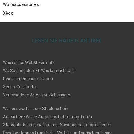
Wohnaccessoires
Xbox
LESEN SIE HÄUFIG ARTIKEL
Was ist das WebM-Format?
WC Spülung defekt: Was kann ich tun?
Deine Lederschuhe färben
Senso-Gussboden
Verschiedene Arten von Schlössern
Wissenswertes zum Staplerschein
Auf sichere Weise Autos aus Dubai importieren
Stabstahl: Eigenschaften und Anwendungsmöglichkeiten
Scheibentönung Frankfurt – Vorteile und optisches Tuning