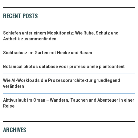
T
O
R
D
RECENT POSTS
T
O
E
I
Schlafen unter einem Moskitonetz: Wie Ruhe, Schutz und
E
K
S
N
Ästhetik zusammenfinden
R
T
Sichtschutz im Garten mit Hecke und Rasen
)
Botanical photos database voor professionele plantcontent
Wie AI-Workloads die Prozessorarchitektur grundlegend
verändern
Aktivurlaub im Oman – Wandern, Tauchen und Abenteuer in einer
Reise
ARCHIVES