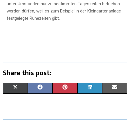
unter Umständen nur zu bestimmten Tageszeiten betrieben
werden dürfen, weil es zum Beispiel in der Kleingartenanlage
festgelegte Ruhezeiten gibt.
Share this post:
X
F
P
L
E
(
A
I
I
M
T
C
N
N
A
W
E
T
K
I
I
B
E
E
L