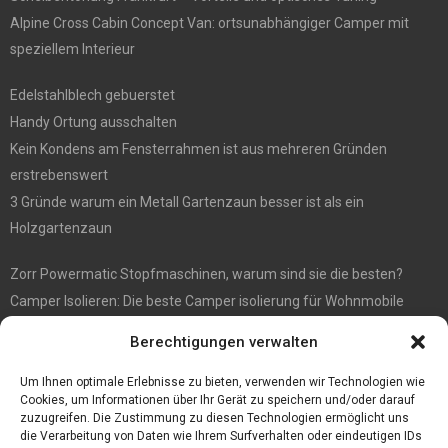
Alpine Cross Cabin Concept Van: ortsunabhängiger Camper mit
speziellem Interieur
Edelstahlblech gebuerstet
Handy Ortung ausschalten
Kein Kondens am Fensterrahmen ist aus mehreren Gründen
erstrebenswert
3 Gründe warum ein Metall Gartenzaun besser ist als ein
Holzgartenzaun
Zorr Powermatic Stopfmaschinen, warum sind sie die besten?
Camper Isolieren: Die beste Camper isolierung für Wohnmobile
E1 Vermittlung von Off Market Immobilien – in Dortmund mit
Berechtigungen verwalten
Immobilienmakler Gökay Gündüz
Masterarbeit auf Englisch: Anleitung zum Verfassen
Um Ihnen optimale Erlebnisse zu bieten, verwenden wir Technologien wie
Cookies, um Informationen über Ihr Gerät zu speichern und/oder darauf
zuzugreifen. Die Zustimmung zu diesen Technologien ermöglicht uns
die Verarbeitung von Daten wie Ihrem Surfverhalten oder eindeutigen IDs